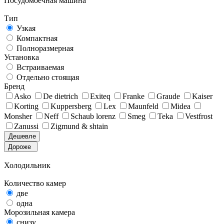
Посудомоечная машина
Тип
Узкая
Компактная
Полноразмерная
Установка
Встраиваемая
Отдельно стоящая
Бренд
Asko
De dietrich
Exiteq
Franke
Graude
Kaiser
Korting
Kuppersberg
Lex
Maunfeld
Midea
Monsher
Neff
Schaub lorenz
Smeg
Teka
Vestfrost
Zanussi
Zigmund & shtain
Дешевле
Дороже
Холодильник
Количество камер
две
одна
Морозильная камера
снизу