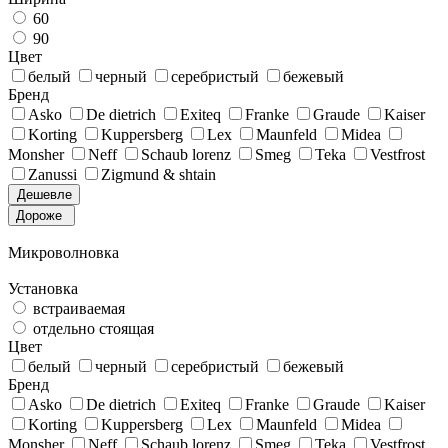
60
90
Цвет
белый
черный
серебристый
бежевый
Бренд
Asko
De dietrich
Exiteq
Franke
Graude
Kaiser
Korting
Kuppersberg
Lex
Maunfeld
Midea
Monsher
Neff
Schaub lorenz
Smeg
Teka
Vestfrost
Zanussi
Zigmund & shtain
Дешевле
Дороже
Микроволновка
Установка
встраиваемая
отдельно стоящая
Цвет
белый
черный
серебристый
бежевый
Бренд
Asko
De dietrich
Exiteq
Franke
Graude
Kaiser
Korting
Kuppersberg
Lex
Maunfeld
Midea
Monsher
Neff
Schaub lorenz
Smeg
Teka
Vestfrost