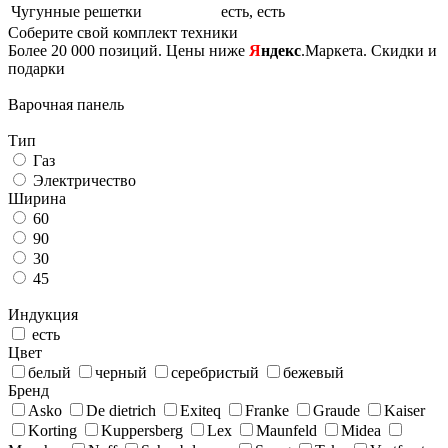
Чугунные решетки
есть, есть
Соберите свой комплект техники
Более 20 000 позиций. Цены ниже
Я
ндекс
.Маркета. Скидки и
подарки
Варочная панель
Тип
Газ
Электричество
Ширина
60
90
30
45
Индукция
есть
Цвет
белый
черный
серебристый
бежевый
Бренд
Asko
De dietrich
Exiteq
Franke
Graude
Kaiser
Korting
Kuppersberg
Lex
Maunfeld
Midea