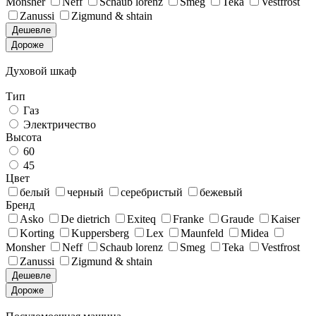
Monsher
Neff
Schaub lorenz
Smeg
Teka
Vestfrost
Zanussi
Zigmund & shtain
Дешевле
Дороже
Духовой шкаф
Тип
Газ
Электричество
Высота
60
45
Цвет
белый
черный
серебристый
бежевый
Бренд
Asko
De dietrich
Exiteq
Franke
Graude
Kaiser
Korting
Kuppersberg
Lex
Maunfeld
Midea
Monsher
Neff
Schaub lorenz
Smeg
Teka
Vestfrost
Zanussi
Zigmund & shtain
Дешевле
Дороже