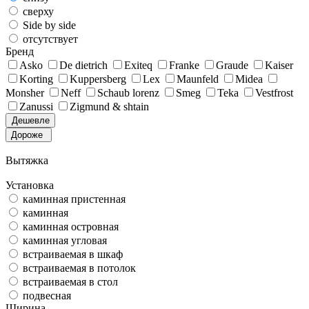
сверху
Side by side
отсутствует
Бренд
Asko
De dietrich
Exiteq
Franke
Graude
Kaiser
Korting
Kuppersberg
Lex
Maunfeld
Midea
Monsher
Neff
Schaub lorenz
Smeg
Teka
Vestfrost
Zanussi
Zigmund & shtain
Дешевле
Дороже
Вытяжка
Установка
каминная пристенная
каминная
каминная островная
каминная угловая
встраиваемая в шкаф
встраиваемая в потолок
встраиваемая в стол
подвесная
Ширина