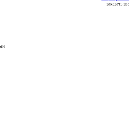
заказать з
ный