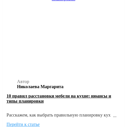
Автор
Николаева Маргарита
10 правил расстановки мебели на кухне: нюансы и
типы планировки
Расскажем, как выбрать правильную планировку кухни
исходя из размеров и формы помещения, а также главных
Перейти к статье