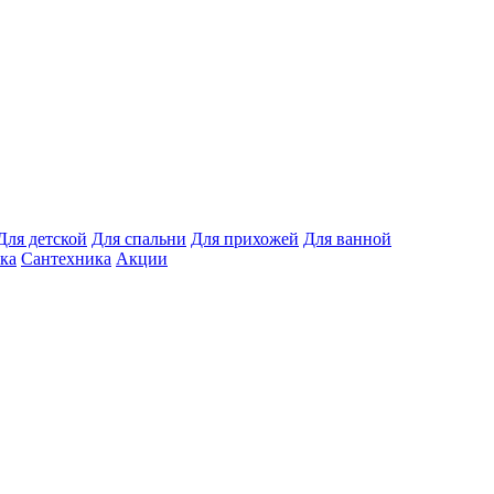
Для детской
Для спальни
Для прихожей
Для ванной
ка
Сантехника
Акции