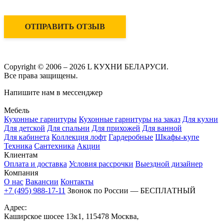
ОТПРАВИТЬ ОТЗЫВ
Copyright © 2006 – 2026 L КУХНИ БЕЛАРУСИ.
Все права защищены.
Напишите нам в мессенджер
Мебель
Кухонные гарнитуры
Кухонные гарнитуры на заказ
Для кухни
Для детской
Для спальни
Для прихожей
Для ванной
Для кабинета
Коллекция лофт
Гардеробные
Шкафы-купе
Техника
Сантехника
Акции
Клиентам
Оплата и доставка
Условия рассрочки
Выездной дизайнер
Компания
О нас
Вакансии
Контакты
+7 (495) 988-17-11
Звонок по России — БЕСПЛАТНЫЙ
Адрес:
Каширское шосее 13к1, 115478 Москва,