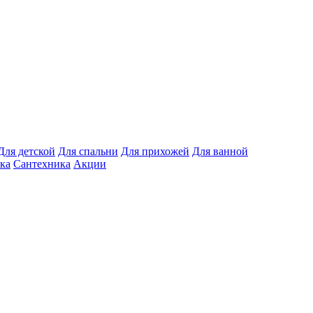
Для детской
Для спальни
Для прихожей
Для ванной
ка
Сантехника
Акции