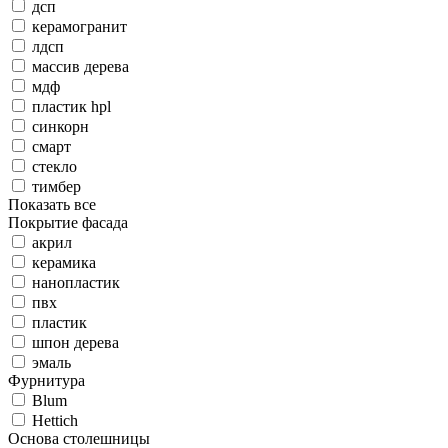
дсп
керамогранит
лдсп
массив дерева
мдф
пластик hpl
синкорн
смарт
стекло
тимбер
Показать все
Покрытие фасада
акрил
керамика
нанопластик
пвх
пластик
шпон дерева
эмаль
Фурнитура
Blum
Hettich
Основа столешницы