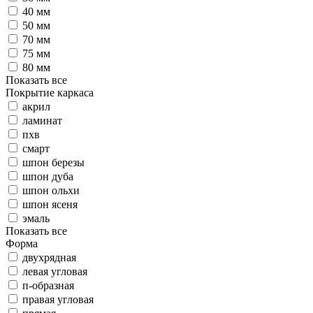
40 мм
50 мм
70 мм
75 мм
80 мм
Показать все
Покрытие каркаса
акрил
ламинат
пхв
смарт
шпон березы
шпон дуба
шпон ольхи
шпон ясеня
эмаль
Показать все
Форма
двухрядная
левая угловая
п-образная
правая угловая