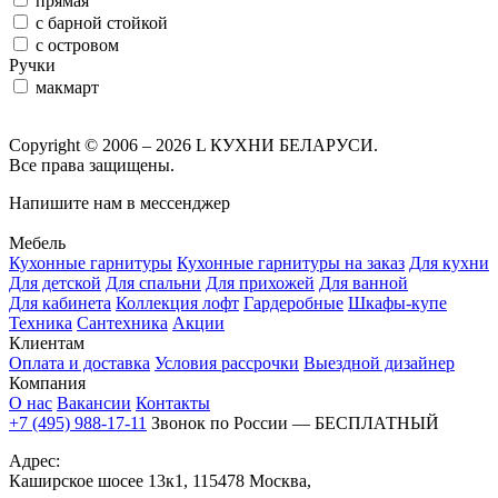
прямая
с барной стойкой
с островом
Ручки
макмарт
Copyright © 2006 – 2026 L КУХНИ БЕЛАРУСИ.
Все права защищены.
Напишите нам в мессенджер
Мебель
Кухонные гарнитуры
Кухонные гарнитуры на заказ
Для кухни
Для детской
Для спальни
Для прихожей
Для ванной
Для кабинета
Коллекция лофт
Гардеробные
Шкафы-купе
Техника
Сантехника
Акции
Клиентам
Оплата и доставка
Условия рассрочки
Выездной дизайнер
Компания
О нас
Вакансии
Контакты
+7 (495) 988-17-11
Звонок по России — БЕСПЛАТНЫЙ
Адрес:
Каширское шосее 13к1, 115478 Москва,