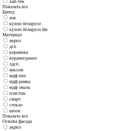
хай-тек
Показать все
Бренд
зов
кухни беларуси
кухни беларуси lite
Материал
акрил
дсп
керамика
керамогранит
лдсп
массив
мдф пвх
мдф рамка
мдф эмаль
пластик
смарт
стекло
шпон
Показать все
Основа фасада
акрил