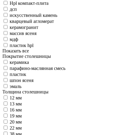
Hpl компакт-плита
дсп
искусственный камень
кварцевый агломерат
керамогранит
массив ясеня
мдф
пластик hpl
Показать все
Покрытие столешницы
керамика
парафино-маслянная смесь
пластик
шпон ясеня
эмаль
Толщина столешницы
12 мм
13 мм
16 мм
19 мм
20 мм
22 мм
38 мм