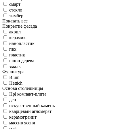
смарт
стекло
тимбер
Показать все
Покрытие фасада
акрил
керамика
нанопластик
пвх
пластик
шпон дерева
эмаль
Фурнитура
Blum
Hettich
Основа столешницы
Hpl компакт-плита
дсп
искусственный камень
кварцевый агломерат
керамогранит
массив ясеня
мдф