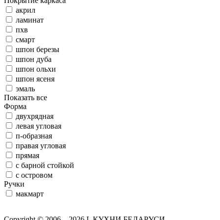
Покрытие каркаса
акрил
ламинат
пхв
смарт
шпон березы
шпон дуба
шпон ольхи
шпон ясеня
эмаль
Показать все
Форма
двухрядная
левая угловая
п-образная
правая угловая
прямая
с барной стойкой
с островом
Ручки
макмарт
Copyright © 2006 – 2026 L КУХНИ БЕЛАРУСИ.