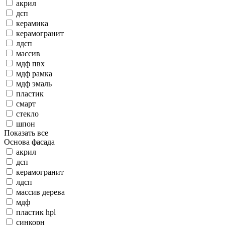
акрил
дсп
керамика
керамогранит
лдсп
массив
мдф пвх
мдф рамка
мдф эмаль
пластик
смарт
стекло
шпон
Показать все
Основа фасада
акрил
дсп
керамогранит
лдсп
массив дерева
мдф
пластик hpl
синкорн