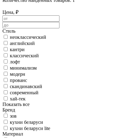
Количество найденных товаров:
1
Цена, ₽
Стиль
неоклассический
английский
кантри
классический
лофт
минимализм
модерн
прованс
скандинавский
современный
хай-тек
Показать все
Бренд
зов
кухни беларуси
кухни беларуси lite
Материал