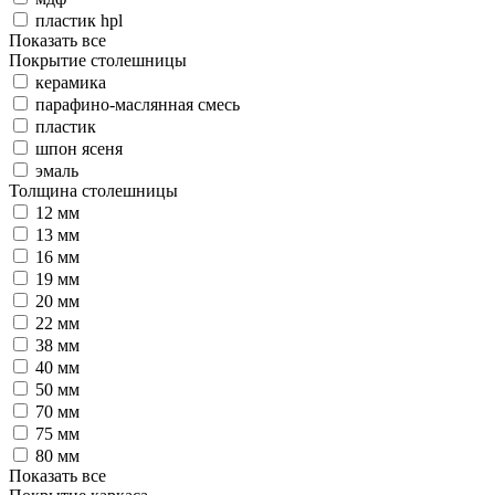
пластик hpl
Показать все
Покрытие столешницы
керамика
парафино-маслянная смесь
пластик
шпон ясеня
эмаль
Толщина столешницы
12 мм
13 мм
16 мм
19 мм
20 мм
22 мм
38 мм
40 мм
50 мм
70 мм
75 мм
80 мм
Показать все