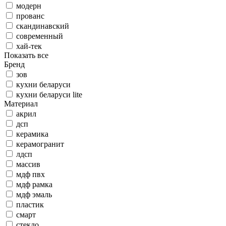
модерн
прованс
скандинавский
современный
хай-тек
Показать все
Бренд
зов
кухни беларуси
кухни беларуси lite
Материал
акрил
дсп
керамика
керамогранит
лдсп
массив
мдф пвх
мдф рамка
мдф эмаль
пластик
смарт
стекло