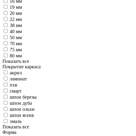
16 мм
19 мм
20 мм
22 мм
38 мм
40 мм
50 мм
70 мм
75 мм
80 мм
Показать все
Покрытие каркаса
акрил
ламинат
пхв
смарт
шпон березы
шпон дуба
шпон ольхи
шпон ясеня
эмаль
Показать все
Форма