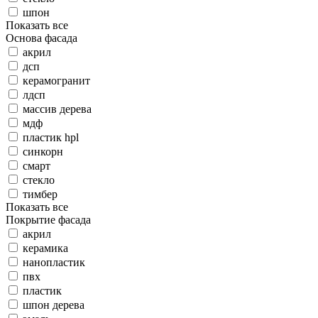
шпон
Показать все
Основа фасада
акрил
дсп
керамогранит
лдсп
массив дерева
мдф
пластик hpl
синкорн
смарт
стекло
тимбер
Показать все
Покрытие фасада
акрил
керамика
нанопластик
пвх
пластик
шпон дерева