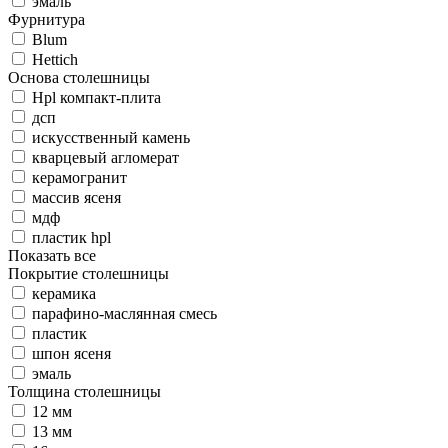
эмаль
Фурнитура
Blum
Hettich
Основа столешницы
Hpl компакт-плита
дсп
искусственный камень
кварцевый агломерат
керамогранит
массив ясеня
мдф
пластик hpl
Показать все
Покрытие столешницы
керамика
парафино-маслянная смесь
пластик
шпон ясеня
эмаль
Толщина столешницы
12 мм
13 мм