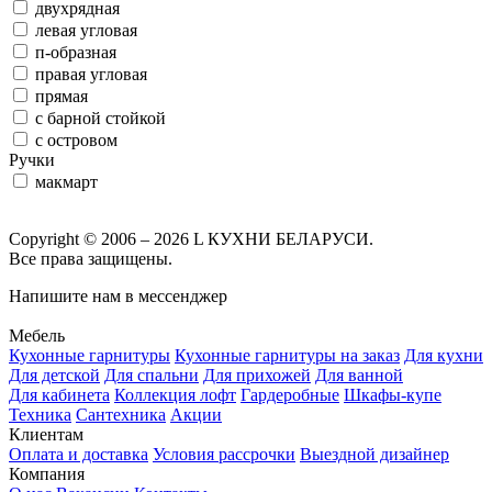
двухрядная
левая угловая
п-образная
правая угловая
прямая
с барной стойкой
с островом
Ручки
макмарт
Copyright © 2006 – 2026 L КУХНИ БЕЛАРУСИ.
Все права защищены.
Напишите нам в мессенджер
Мебель
Кухонные гарнитуры
Кухонные гарнитуры на заказ
Для кухни
Для детской
Для спальни
Для прихожей
Для ванной
Для кабинета
Коллекция лофт
Гардеробные
Шкафы-купе
Техника
Сантехника
Акции
Клиентам
Оплата и доставка
Условия рассрочки
Выездной дизайнер
Компания