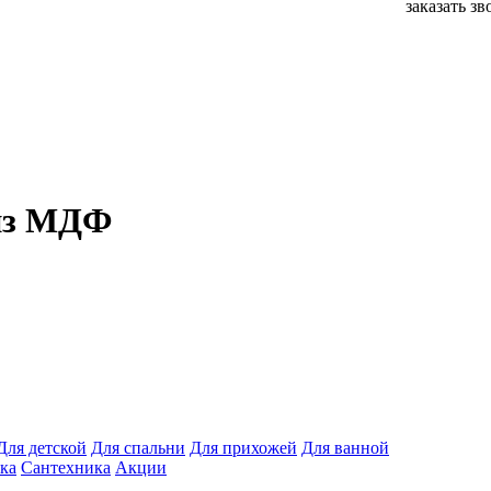
заказать з
 из МДФ
Для детской
Для спальни
Для прихожей
Для ванной
ка
Сантехника
Акции