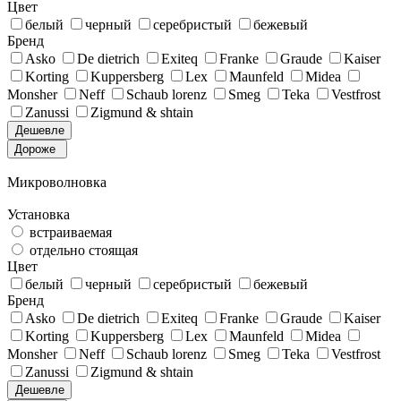
Цвет
белый
черный
серебристый
бежевый
Бренд
Asko
De dietrich
Exiteq
Franke
Graude
Kaiser
Korting
Kuppersberg
Lex
Maunfeld
Midea
Monsher
Neff
Schaub lorenz
Smeg
Teka
Vestfrost
Zanussi
Zigmund & shtain
Дешевле
Дороже
Микроволновка
Установка
встраиваемая
отдельно стоящая
Цвет
белый
черный
серебристый
бежевый
Бренд
Asko
De dietrich
Exiteq
Franke
Graude
Kaiser
Korting
Kuppersberg
Lex
Maunfeld
Midea
Monsher
Neff
Schaub lorenz
Smeg
Teka
Vestfrost
Zanussi
Zigmund & shtain
Дешевле