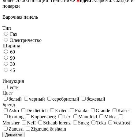
Более 20 000 позиций. Цены ниже
Я
ндекс
.Маркета. Скидки и
подарки
Варочная панель
Тип
Газ
Электричество
Ширина
60
90
30
45
Индукция
есть
Цвет
белый
черный
серебристый
бежевый
Бренд
Asko
De dietrich
Exiteq
Franke
Graude
Kaiser
Korting
Kuppersberg
Lex
Maunfeld
Midea
Monsher
Neff
Schaub lorenz
Smeg
Teka
Vestfrost
Zanussi
Zigmund & shtain
Дешевле