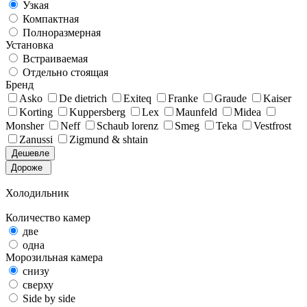
Узкая
Компактная
Полноразмерная
Установка
Встраиваемая
Отдельно стоящая
Бренд
Asko
De dietrich
Exiteq
Franke
Graude
Kaiser
Korting
Kuppersberg
Lex
Maunfeld
Midea
Monsher
Neff
Schaub lorenz
Smeg
Teka
Vestfrost
Zanussi
Zigmund & shtain
Дешевле
Дороже
Холодильник
Количество камер
две
одна
Морозильная камера
снизу
сверху
Side by side