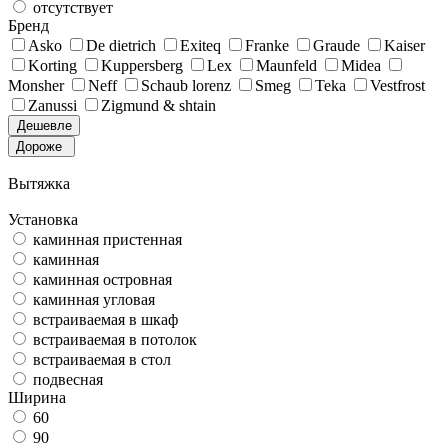
отсутствует
Бренд
Asko
De dietrich
Exiteq
Franke
Graude
Kaiser
Korting
Kuppersberg
Lex
Maunfeld
Midea
Monsher
Neff
Schaub lorenz
Smeg
Teka
Vestfrost
Zanussi
Zigmund & shtain
Дешевле
Дороже
Вытяжка
Установка
каминная пристенная
каминная
каминная островная
каминная угловая
встраиваемая в шкаф
встраиваемая в потолок
встраиваемая в стол
подвесная
Ширина
60
90