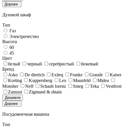
Дороже
Духовой шкаф
Тип
Газ
Электричество
Высота
60
45
Цвет
белый
черный
серебристый
бежевый
Бренд
Asko
De dietrich
Exiteq
Franke
Graude
Kaiser
Korting
Kuppersberg
Lex
Maunfeld
Midea
Monsher
Neff
Schaub lorenz
Smeg
Teka
Vestfrost
Zanussi
Zigmund & shtain
Дешевле
Дороже
Посудомоечная машина
Тип