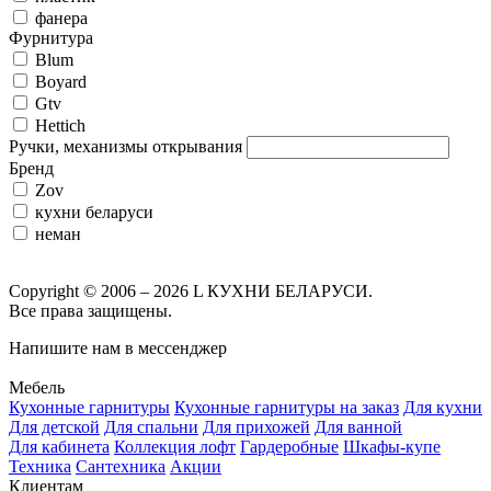
фанера
Фурнитура
Blum
Boyard
Gtv
Hettich
Ручки, механизмы открывания
Бренд
Zov
кухни беларуси
неман
Copyright © 2006 – 2026 L КУХНИ БЕЛАРУСИ.
Все права защищены.
Напишите нам в мессенджер
Мебель
Кухонные гарнитуры
Кухонные гарнитуры на заказ
Для кухни
Для детской
Для спальни
Для прихожей
Для ванной
Для кабинета
Коллекция лофт
Гардеробные
Шкафы-купе
Техника
Сантехника
Акции
Клиентам