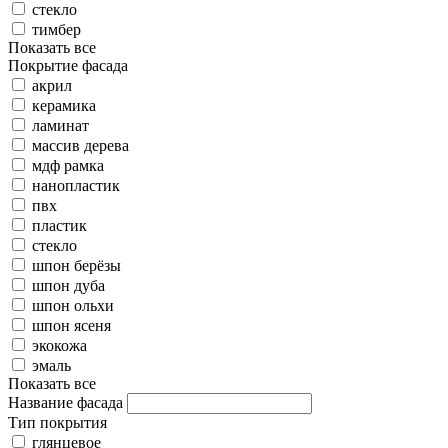
стекло
тимбер
Показать все
Покрытие фасада
акрил
керамика
ламинат
массив дерева
мдф рамка
нанопластик
пвх
пластик
стекло
шпон берёзы
шпон дуба
шпон ольхи
шпон ясеня
экокожа
эмаль
Показать все
Название фасада
Тип покрытия
глянцевое