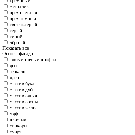
кремовый
металлик
орех светлый
орех темный
светло-серый
серый
синий
чёрный
Показать все
Основа фасада
алюминиевый профиль
дсп
зеркало
лдсп
массив бука
массив дуба
массив ольхи
массив сосны
массив ясеня
мдф
пластик
синкорн
смарт