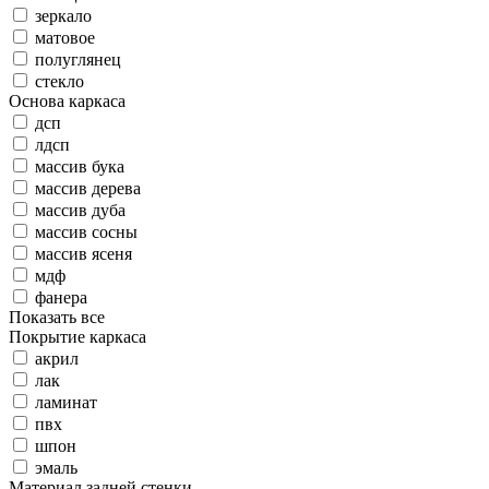
зеркало
матовое
полуглянец
стекло
Основа каркаса
дсп
лдсп
массив бука
массив дерева
массив дуба
массив сосны
массив ясеня
мдф
фанера
Показать все
Покрытие каркаса
акрил
лак
ламинат
пвх
шпон
эмаль
Материал задней стенки