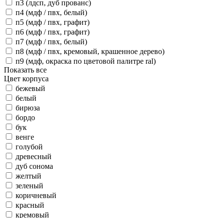
п3 (лдсп, дуб прованс)
п4 (мдф / пвх, белый)
п5 (мдф / пвх, графит)
п6 (мдф / пвх, графит)
п7 (мдф / пвх, белый)
п8 (мдф / пвх, кремовый, крашенное дерево)
п9 (мдф, окраска по цветовой палитре ral)
Показать все
Цвет корпуса
бежевый
белый
бирюза
бордо
бук
венге
голубой
древесный
дуб сонома
желтый
зеленый
коричневый
красный
кремовый