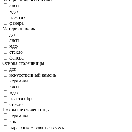
лдсп
мдф
пластик
фанера
Материал полок
дсп
лдсп
мдф
стекло
фанера
Основа столешницы
дсп
искусственный камень
керамика
лдсп
мдф
пластик hpl
стекло
Покрытие столешницы
керамика
лак
парафино-маслянная смесь