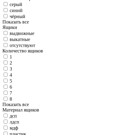
серый
синий
чёрный
Показать все
Ящики
выдвижные
выкатные
отсутствуют
Количество ящиков
1
2
3
4
5
6
7
8
Показать все
Материал ящиков
дсп
лдсп
мдф
пластик