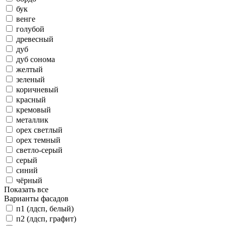
бук
венге
голубой
древесный
дуб
дуб сонома
желтый
зеленый
коричневый
красный
кремовый
металлик
орех светлый
орех темный
светло-серый
серый
синий
чёрный
Показать все
Варианты фасадов
п1 (лдсп, белый)
п2 (лдсп, графит)