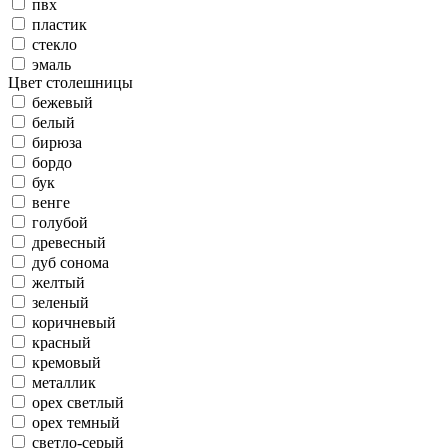
пвх
пластик
стекло
эмаль
Цвет столешницы
бежевый
белый
бирюза
бордо
бук
венге
голубой
древесный
дуб сонома
желтый
зеленый
коричневый
красный
кремовый
металлик
орех светлый
орех темный
светло-серый