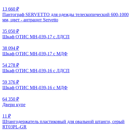
13 660 ₽
Пантограф SERVETTO для одежды телескопический 600-1000
мм, цвет - антрацит Servetto
35 050 ₽
Шкаф ОТИС МН-039-17 с ЛДСП
38 094 ₽
Шкаф ОТИС МН-039-17 с МДФ
54 278 ₽
Шкаф ОТИС МН-039-16 с ЛДСП
59 376 ₽
Шкаф ОТИС МН-039-16 с МДФ
64 350 ₽
Двери купе
11 ₽
Штангодержатель пластиковый для овальной штанги, серый
RT03PL-GR