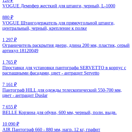
120 ₽
VOGUE Демпфер жесткий для штанги, черный, L-1000
880 ₽
VOGUE Штангодержатель для прямоугольной штанги,
центральный, черный, крепление к полке
1 297 ₽
Ограничитель раскрытия двери, длина 200 мм, пластик, серый
артикул 18120049
1 765 ₽
Проставки для установки пантографа SERVETTO в корпус с
распашными фасадами, цвет - антрацит Servetto
7 161 ₽
Пантограф HILL для одежды телескопический 550-700 мм,
цвет - антрацит Duslar
7 655 ₽
BELLE Корзина для обуви, 600 мм, черный, полн. выдв.
10 090 ₽
AIR Пантограф 660 - 880 мм, нагр. 12 кг, графит