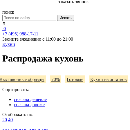
заказать звонок
поиск
Искать
X
0
+7 (495) 988-17-11
Звоните ежедневно с 11:00 до 21:00
Кухни
Распродажа кухонь
Выставочные образцы
70%
Готовые
Кухни из остатков
Сортировать:
Маленькие
Уценка
Эконом
Модульные
Угловые
сначала дешевле
сначала дороже
Отображать по:
20
40