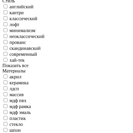
Стиль
английский
кантри
классический
лофт
минимализм
неоклассический
прованс
скандинавский
современный
хай-тек
Показать все
Материалы
акрил
керамика
лдсп
массив
мдф пвх
мдф рамка
мдф эмаль
пластик
стекло
шпон