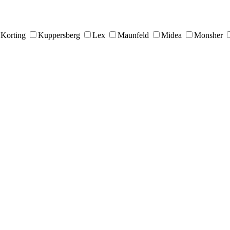
Korting
Kuppersberg
Lex
Maunfeld
Midea
Monsher