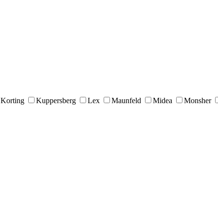
Korting
Kuppersberg
Lex
Maunfeld
Midea
Monsher