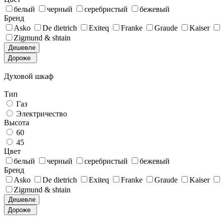
белый
черный
серебристый
бежевый
Бренд
Asko
De dietrich
Exiteq
Franke
Graude
Kaiser
Zigmund & shtain
Дешевле
Дороже
Духовой шкаф
Тип
Газ
Электричество
Высота
60
45
Цвет
белый
черный
серебристый
бежевый
Бренд
Asko
De dietrich
Exiteq
Franke
Graude
Kaiser
Zigmund & shtain
Дешевле
Дороже