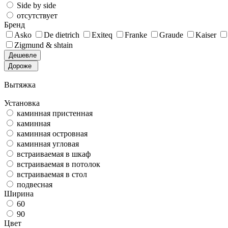
Side by side
отсутствует
Бренд
Asko
De dietrich
Exiteq
Franke
Graude
Kaiser
Zigmund & shtain
Дешевле
Дороже
Вытяжка
Установка
каминная пристенная
каминная
каминная островная
каминная угловая
встраиваемая в шкаф
встраиваемая в потолок
встраиваемая в стол
подвесная
Ширина
60
90
Цвет