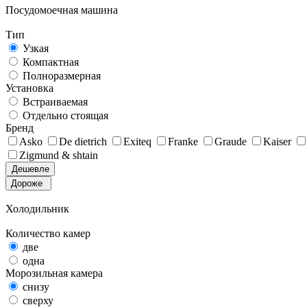
Посудомоечная машина
Тип
Узкая
Компактная
Полноразмерная
Установка
Встраиваемая
Отдельно стоящая
Бренд
Asko
De dietrich
Exiteq
Franke
Graude
Kaiser
Zigmund & shtain
Дешевле
Дороже
Холодильник
Количество камер
две
одна
Морозильная камера
снизу
сверху