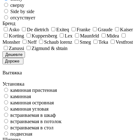
сверху
Side by side
отсутствует
Бренд
Asko
De dietrich
Exiteq
Franke
Graude
Kaiser
Korting
Kuppersberg
Lex
Maunfeld
Midea
Monsher
Neff
Schaub lorenz
Smeg
Teka
Vestfrost
Zanussi
Zigmund & shtain
Дешевле
Дороже
Вытяжка
Установка
каминная пристенная
каминная
каминная островная
каминная угловая
встраиваемая в шкаф
встраиваемая в потолок
встраиваемая в стол
подвесная
Ширина