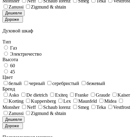
Monsher
Neff
Schaub lorenz
Smeg
Teka
Vestfrost
Zanussi
Zigmund & shtain
Дешевле
Дороже
Духовой шкаф
Тип
Газ
Электричество
Высота
60
45
Цвет
белый
черный
серебристый
бежевый
Бренд
Asko
De dietrich
Exiteq
Franke
Graude
Kaiser
Korting
Kuppersberg
Lex
Maunfeld
Midea
Monsher
Neff
Schaub lorenz
Smeg
Teka
Vestfrost
Zanussi
Zigmund & shtain
Дешевле
Дороже