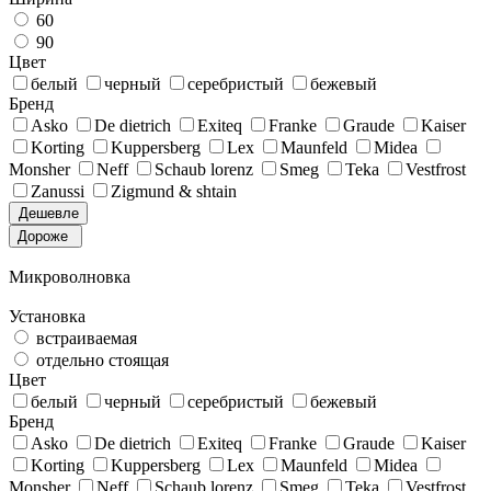
60
90
Цвет
белый
черный
серебристый
бежевый
Бренд
Asko
De dietrich
Exiteq
Franke
Graude
Kaiser
Korting
Kuppersberg
Lex
Maunfeld
Midea
Monsher
Neff
Schaub lorenz
Smeg
Teka
Vestfrost
Zanussi
Zigmund & shtain
Дешевле
Дороже
Микроволновка
Установка
встраиваемая
отдельно стоящая
Цвет
белый
черный
серебристый
бежевый
Бренд
Asko
De dietrich
Exiteq
Franke
Graude
Kaiser
Korting
Kuppersberg
Lex
Maunfeld
Midea
Monsher
Neff
Schaub lorenz
Smeg
Teka
Vestfrost