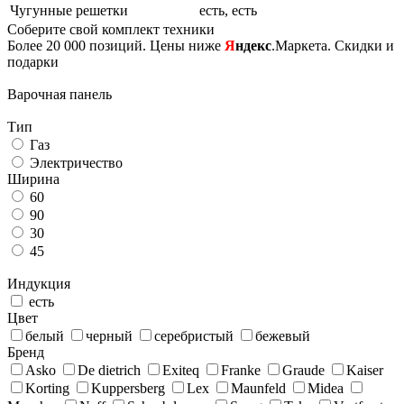
Чугунные решетки
есть, есть
Соберите свой комплект техники
Более 20 000 позиций. Цены ниже
Я
ндекс
.Маркета. Скидки и
подарки
Варочная панель
Тип
Газ
Электричество
Ширина
60
90
30
45
Индукция
есть
Цвет
белый
черный
серебристый
бежевый
Бренд
Asko
De dietrich
Exiteq
Franke
Graude
Kaiser
Korting
Kuppersberg
Lex
Maunfeld
Midea