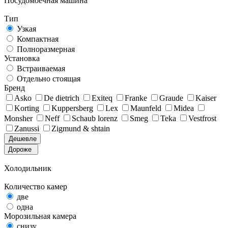
Посудомоечная машина
Тип
Узкая
Компактная
Полноразмерная
Установка
Встраиваемая
Отдельно стоящая
Бренд
Asko
De dietrich
Exiteq
Franke
Graude
Kaiser
Korting
Kuppersberg
Lex
Maunfeld
Midea
Monsher
Neff
Schaub lorenz
Smeg
Teka
Vestfrost
Zanussi
Zigmund & shtain
Дешевле
Дороже
Холодильник
Количество камер
две
одна
Морозильная камера
снизу