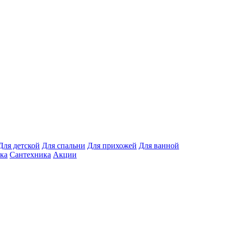
Для детской
Для спальни
Для прихожей
Для ванной
ка
Сантехника
Акции