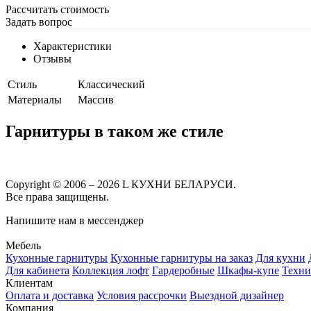
Рассчитать стоимость
Задать вопрос
Характеристики
Отзывы
Стиль
Классический
Материалы
Массив
Гарнитуры в таком же стиле
Copyright © 2006 – 2026 L КУХНИ БЕЛАРУСИ.
Все права защищены.
Напишите нам в мессенджер
Мебель
Кухонные гарнитуры
Кухонные гарнитуры на заказ
Для кухни
Для кабинета
Коллекция лофт
Гардеробные
Шкафы-купе
Техни
Клиентам
Оплата и доставка
Условия рассрочки
Выездной дизайнер
Компания