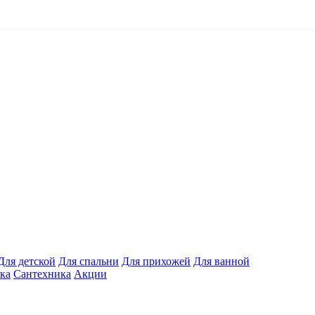
Для детской
Для спальни
Для прихожей
Для ванной
ка
Сантехника
Акции