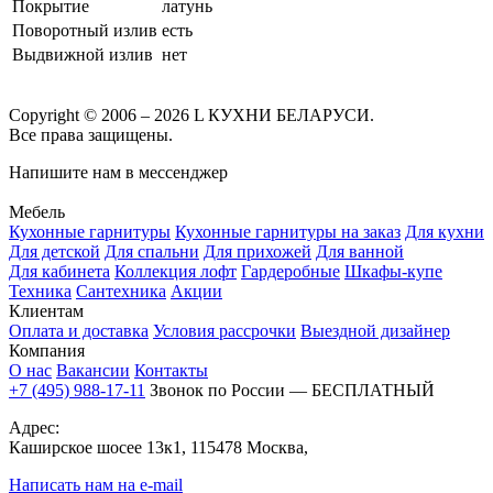
Покрытие
латунь
Поворотный излив
есть
Выдвижной излив
нет
Copyright © 2006 – 2026 L КУХНИ БЕЛАРУСИ.
Все права защищены.
Напишите нам в мессенджер
Мебель
Кухонные гарнитуры
Кухонные гарнитуры на заказ
Для кухни
Для детской
Для спальни
Для прихожей
Для ванной
Для кабинета
Коллекция лофт
Гардеробные
Шкафы-купе
Техника
Сантехника
Акции
Клиентам
Оплата и доставка
Условия рассрочки
Выездной дизайнер
Компания
О нас
Вакансии
Контакты
+7 (495) 988-17-11
Звонок по России — БЕСПЛАТНЫЙ
Адрес:
Каширское шосее 13к1, 115478 Москва,
Написать нам на e-mail