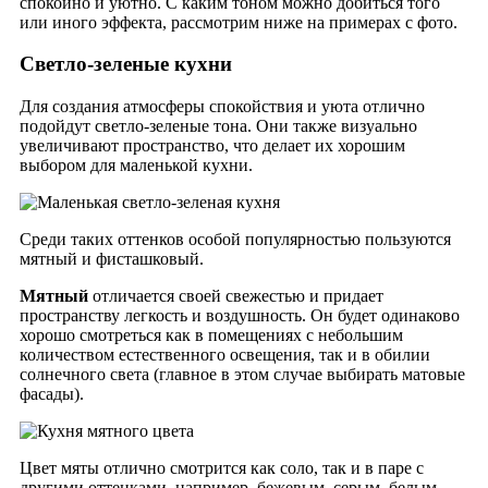
спокойно и уютно. С каким тоном можно добиться того
или иного эффекта, рассмотрим ниже на примерах с фото.
Светло-зеленые кухни
Для создания атмосферы спокойствия и уюта отлично
подойдут светло-зеленые тона. Они также визуально
увеличивают пространство, что делает их хорошим
выбором для маленькой кухни.
Среди таких оттенков особой популярностью пользуются
мятный и фисташковый.
Мятный
отличается своей свежестью и придает
пространству легкость и воздушность.
Он
будет
одинаково
хорошо
смотреться
как
в помещениях с небольшим
количеством естественного освещения,
так
и
в
обилии
солнечного света (главное
в
этом
случае
выбирать матовые
фасады).
Цвет мяты отлично смотрится
как
соло,
так
и
в
паре
с
другими оттенками, например, бежевым, серым, белым.