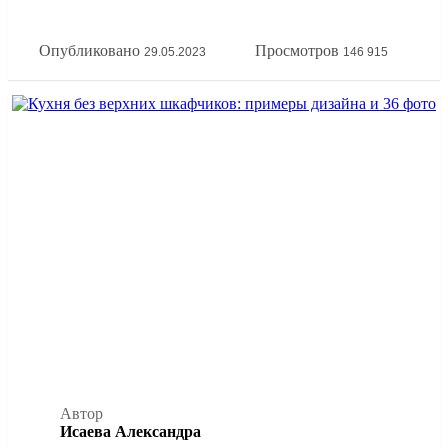
принципов эргономики кухонной зоны. А еще покажем
всё это на наглядных фото примерах расстановки мебели
Опубликовано
Просмотров
29.05.2023
146 915
на кухне.
Автор
Исаева Александра