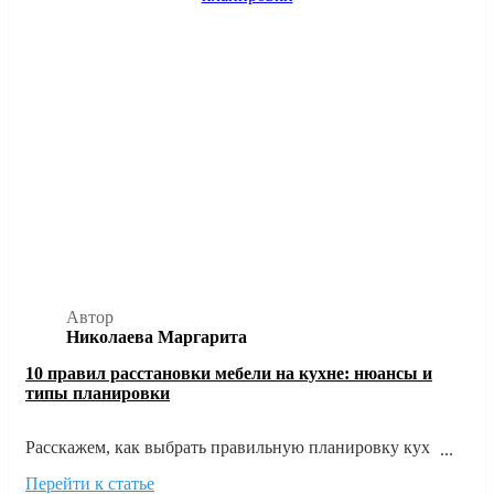
Автор
Николаева Маргарита
10 правил расстановки мебели на кухне: нюансы и
типы планировки
Расскажем, как выбрать правильную планировку кухни
исходя из размеров и формы помещения, а также главных
Перейти к статье