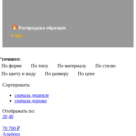
Распродажа образцов
6 шт.
Уточните:
По форме
По типу
По материалу
По стилю
По цвету и виду
По размеру
По цене
Сортировать:
сначала дешевле
сначала дороже
Отображать по:
20
40
70 700 ₽
Альберо