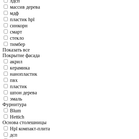
лдсп
массив дерева
мдф
пластик hpl
синкорн
смарт
стекло
тимбер
Показать все
Покрытие фасада
акрил
керамика
нанопластик
пвх
пластик
шпон дерева
эмаль
Фурнитура
Blum
Hettich
Основа столешницы
Hpl компакт-плита
дсп