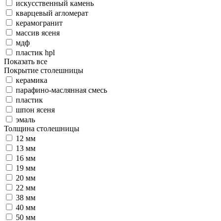
искусственный камень
кварцевый агломерат
керамогранит
массив ясеня
мдф
пластик hpl
Показать все
Покрытие столешницы
керамика
парафино-маслянная смесь
пластик
шпон ясеня
эмаль
Толщина столешницы
12 мм
13 мм
16 мм
19 мм
20 мм
22 мм
38 мм
40 мм
50 мм