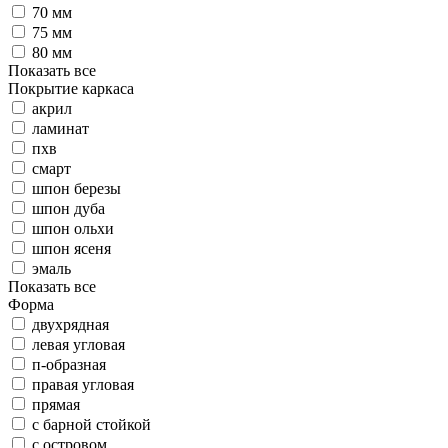
70 мм
75 мм
80 мм
Показать все
Покрытие каркаса
акрил
ламинат
пхв
смарт
шпон березы
шпон дуба
шпон ольхи
шпон ясеня
эмаль
Показать все
Форма
двухрядная
левая угловая
п-образная
правая угловая
прямая
с барной стойкой
с островом