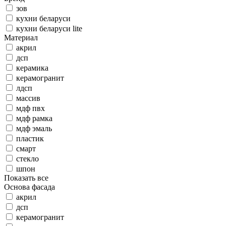
зов
кухни беларуси
кухни беларуси lite
Материал
акрил
дсп
керамика
керамогранит
лдсп
массив
мдф пвх
мдф рамка
мдф эмаль
пластик
смарт
стекло
шпон
Показать все
Основа фасада
акрил
дсп
керамогранит