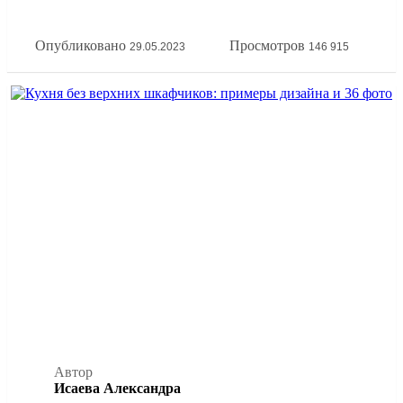
принципов эргономики кухонной зоны. А еще покажем
всё это на наглядных фото примерах расстановки мебели
Опубликовано
Просмотров
29.05.2023
146 915
на кухне.
Автор
Исаева Александра