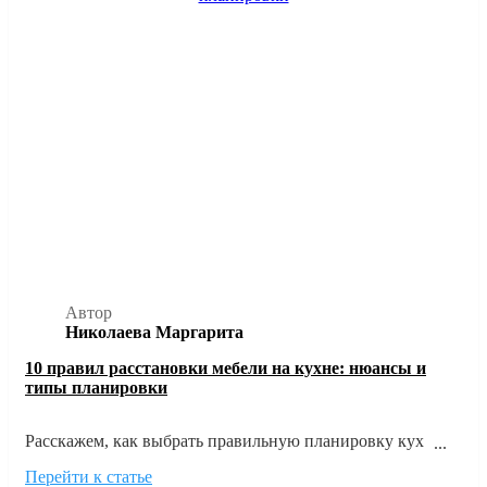
Автор
Николаева Маргарита
10 правил расстановки мебели на кухне: нюансы и
типы планировки
Расскажем, как выбрать правильную планировку кухни
исходя из размеров и формы помещения, а также главных
Перейти к статье