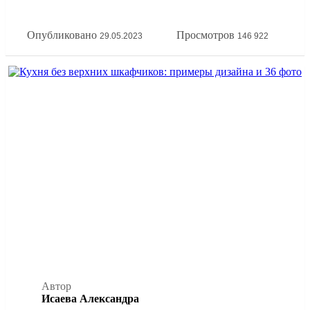
принципов эргономики кухонной зоны. А еще покажем
всё это на наглядных фото примерах расстановки мебели
Опубликовано
Просмотров
29.05.2023
146 922
на кухне.
Автор
Исаева Александра