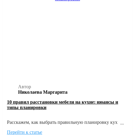
Автор
Николаева Маргарита
10 правил расстановки мебели на кухне: нюансы и
типы планировки
Расскажем, как выбрать правильную планировку кухни
исходя из размеров и формы помещения, а также главных
Перейти к статье