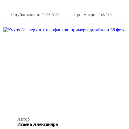
принципов эргономики кухонной зоны. А еще покажем
всё это на наглядных фото примерах расстановки мебели
Опубликовано
Просмотров
29.05.2023
146 919
на кухне.
Автор
Исаева Александра