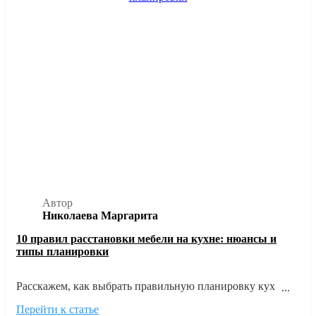
Автор
Николаева Маргарита
10 правил расстановки мебели на кухне: нюансы и
типы планировки
Расскажем, как выбрать правильную планировку кухни
исходя из размеров и формы помещения, а также главных
Перейти к статье