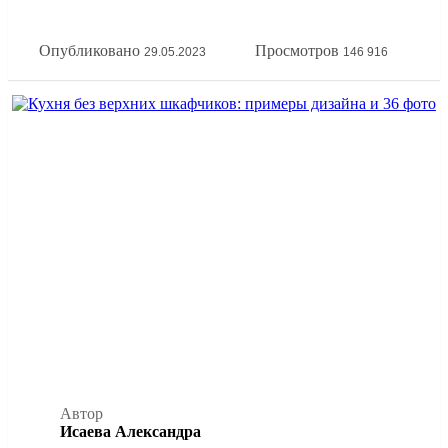
принципов эргономики кухонной зоны. А еще покажем
всё это на наглядных фото примерах расстановки мебели
Опубликовано
Просмотров
29.05.2023
146 916
на кухне.
Автор
Исаева Александра