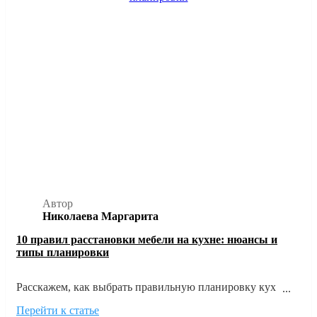
Автор
Николаева Маргарита
10 правил расстановки мебели на кухне: нюансы и
типы планировки
Расскажем, как выбрать правильную планировку кухни
исходя из размеров и формы помещения, а также главных
Перейти к статье