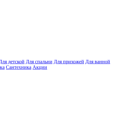
Для детской
Для спальни
Для прихожей
Для ванной
ка
Сантехника
Акции