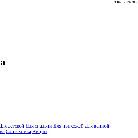
заказать з
ва
Для детской
Для спальни
Для прихожей
Для ванной
ка
Сантехника
Акции