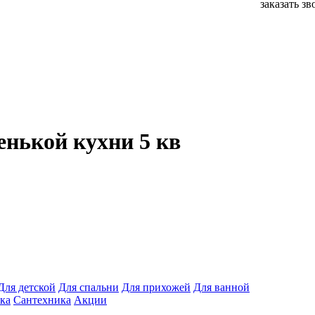
заказать з
нькой кухни 5 кв
Для детской
Для спальни
Для прихожей
Для ванной
ка
Сантехника
Акции