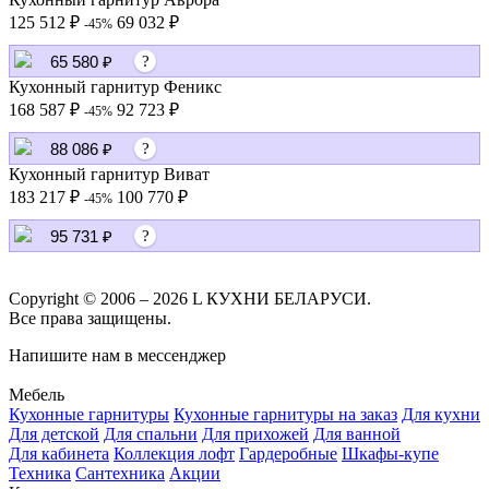
125 512 ₽
69 032 ₽
-45%
65 580 ₽
?
Кухонный гарнитур Феникс
168 587 ₽
92 723 ₽
-45%
88 086 ₽
?
Кухонный гарнитур Виват
183 217 ₽
100 770 ₽
-45%
95 731 ₽
?
Copyright © 2006 – 2026 L КУХНИ БЕЛАРУСИ.
Все права защищены.
Напишите нам в мессенджер
Мебель
Кухонные гарнитуры
Кухонные гарнитуры на заказ
Для кухни
Для детской
Для спальни
Для прихожей
Для ванной
Для кабинета
Коллекция лофт
Гардеробные
Шкафы-купе
Техника
Сантехника
Акции