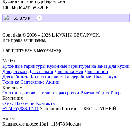
Кухонный гарнитур Барселона
106 946 ₽
58 820 ₽
-45%
55 879 ₽
?
Copyright © 2006 – 2026 L КУХНИ БЕЛАРУСИ.
Все права защищены.
Напишите нам в мессенджер
Мебель
Кухонные гарнитуры
Кухонные гарнитуры на заказ
Для кухни
Для детской
Для спальни
Для прихожей
Для ванной
Для кабинета
Коллекция лофт
Гардеробные
Шкафы-купе
Техника
Сантехника
Акции
Клиентам
Оплата и доставка
Условия рассрочки
Выездной дизайнер
Компания
О нас
Вакансии
Контакты
+7 (495) 988-17-11
Звонок по России — БЕСПЛАТНЫЙ
Адрес:
Каширское шосее 13к1, 115478 Москва,