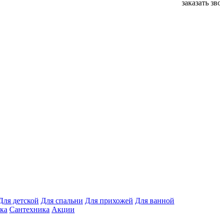
заказать з
Для детской
Для спальни
Для прихожей
Для ванной
ка
Сантехника
Акции