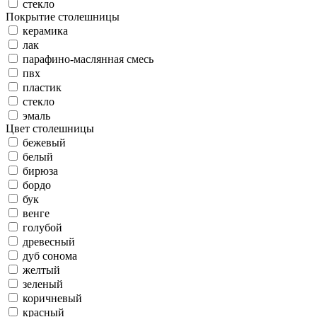
стекло
Покрытие столешницы
керамика
лак
парафино-маслянная смесь
пвх
пластик
стекло
эмаль
Цвет столешницы
бежевый
белый
бирюза
бордо
бук
венге
голубой
древесный
дуб сонома
желтый
зеленый
коричневый
красный