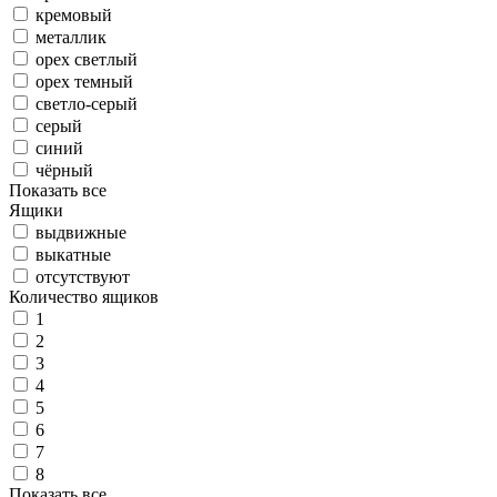
кремовый
металлик
орех светлый
орех темный
светло-серый
серый
синий
чёрный
Показать все
Ящики
выдвижные
выкатные
отсутствуют
Количество ящиков
1
2
3
4
5
6
7
8
Показать все