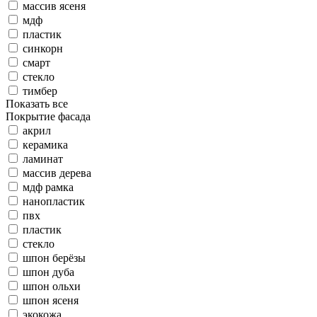
массив ясеня
мдф
пластик
синкорн
смарт
стекло
тимбер
Показать все
Покрытие фасада
акрил
керамика
ламинат
массив дерева
мдф рамка
нанопластик
пвх
пластик
стекло
шпон берёзы
шпон дуба
шпон ольхи
шпон ясеня
экокожа