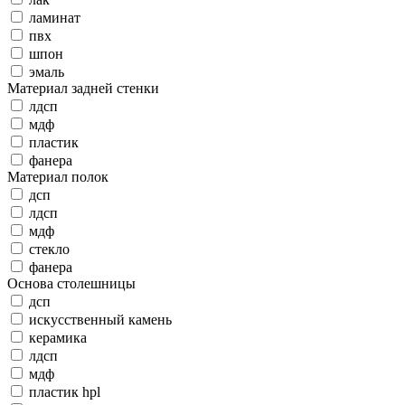
ламинат
пвх
шпон
эмаль
Материал задней стенки
лдсп
мдф
пластик
фанера
Материал полок
дсп
лдсп
мдф
стекло
фанера
Основа столешницы
дсп
искусственный камень
керамика
лдсп
мдф
пластик hpl