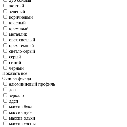
дуб сонома
желтый
зеленый
коричневый
красный
кремовый
металлик
орех светлый
орех темный
светло-серый
серый
синий
чёрный
Показать все
Основа фасада
алюминиевый профиль
дсп
зеркало
лдсп
массив бука
массив дуба
массив ольхи
массив сосны