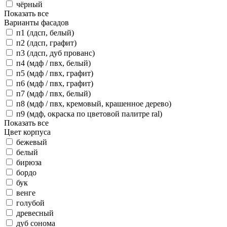
чёрный
Показать все
Варианты фасадов
п1 (лдсп, белый)
п2 (лдсп, графит)
п3 (лдсп, дуб прованс)
п4 (мдф / пвх, белый)
п5 (мдф / пвх, графит)
п6 (мдф / пвх, графит)
п7 (мдф / пвх, белый)
п8 (мдф / пвх, кремовый, крашенное дерево)
п9 (мдф, окраска по цветовой палитре ral)
Показать все
Цвет корпуса
бежевый
белый
бирюза
бордо
бук
венге
голубой
древесный
дуб сонома