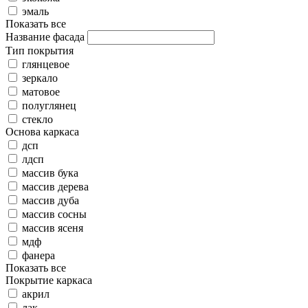
эмаль
Показать все
Название фасада
Тип покрытия
глянцевое
зеркало
матовое
полуглянец
стекло
Основа каркаса
дсп
лдсп
массив бука
массив дерева
массив дуба
массив сосны
массив ясеня
мдф
фанера
Показать все
Покрытие каркаса
акрил
лак