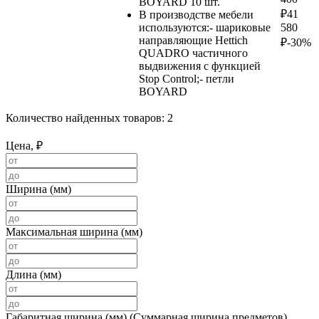
BOYARD 10 шт.
₽
41
В производстве мебели
используются:- шариковые
580
направляющие Hettich
₽
-30%
QUADRO частичного
выдвижения с функцией
Stop Control;- петли
BOYARD
Количество найденных товаров:
2
Цена, ₽
Ширина (мм)
Максимальная ширина (мм)
Длина (мм)
Габаритная ширина (мм) (Суммарная ширина предметов)