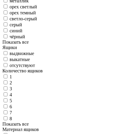
металлик
орех светлый
орех темный
светло-серый
серый
синий
чёрный
Показать все
Ящики
выдвижные
выкатные
отсутствуют
Количество ящиков
1
2
3
4
5
6
7
8
Показать все
Материал ящиков