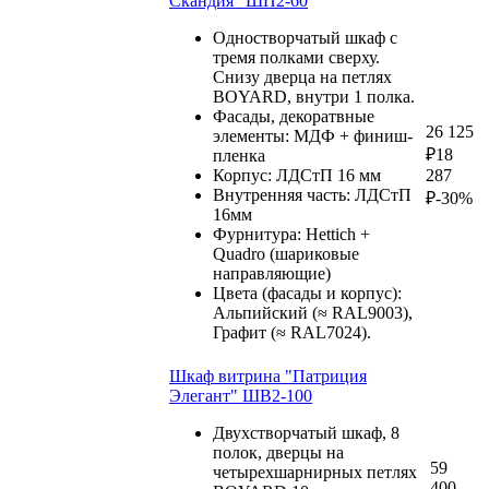
Скандия" ШП2-60
Одностворчатый шкаф с
тремя полками сверху.
Снизу дверца на петлях
BOYARD, внутри 1 полка.
Фасады, декоратвные
26 125
элементы: МДФ + финиш-
₽
18
пленка
Корпус: ЛДСтП 16 мм
287
Внутренняя часть: ЛДСтП
₽
-30%
16мм
Фурнитура: Hettich +
Quadro (шариковые
направляющие)
Цвета (фасады и корпус):
Альпийский (≈ RAL9003),
Графит (≈ RAL7024).
Шкаф витрина "Патриция
Элегант" ШВ2-100
Двухстворчатый шкаф, 8
полок, дверцы на
59
четырехшарнирных петлях
400