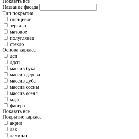
Показать все
Название фасада
Тип покрытия
глянцевое
зеркало
матовое
полуглянец
стекло
Основа каркаса
дсп
лдсп
массив бука
массив дерева
массив дуба
массив сосны
массив ясеня
мдф
фанера
Показать все
Покрытие каркаса
акрил
лак
ламинат