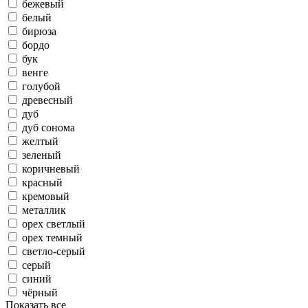
бежевый
белый
бирюза
бордо
бук
венге
голубой
древесный
дуб
дуб сонома
желтый
зеленый
коричневый
красный
кремовый
металлик
орех светлый
орех темный
светло-серый
серый
синий
чёрный
Показать все