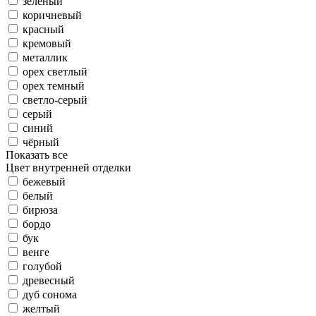
зеленый
коричневый
красный
кремовый
металлик
орех светлый
орех темный
светло-серый
серый
синий
чёрный
Показать все
Цвет внутренней отделки
бежевый
белый
бирюза
бордо
бук
венге
голубой
древесный
дуб сонома
желтый