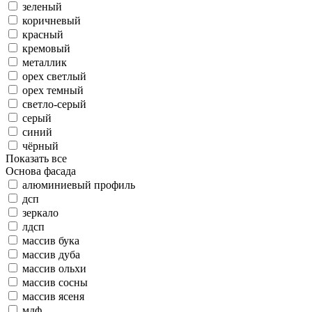
зеленый
коричневый
красный
кремовый
металлик
орех светлый
орех темный
светло-серый
серый
синий
чёрный
Показать все
Основа фасада
алюминиевый профиль
дсп
зеркало
лдсп
массив бука
массив дуба
массив ольхи
массив сосны
массив ясеня
мдф