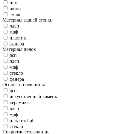
пвх
шпон
эмаль
Материал задней стенки
лдсп
мдф
пластик
фанера
Материал полок
дсп
лдсп
мдф
стекло
фанера
Основа столешницы
дсп
искусственный камень
керамика
лдсп
мдф
пластик hpl
стекло
Покрытие столешницы