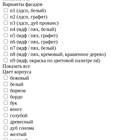
Варианты фасадов
п1 (лдсп, белый)
п2 (лдсп, графит)
п3 (лдсп, дуб прованс)
п4 (мдф / пвх, белый)
п5 (мдф / пвх, графит)
п6 (мдф / пвх, графит)
п7 (мдф / пвх, белый)
п8 (мдф / пвх, кремовый, крашенное дерево)
п9 (мдф, окраска по цветовой палитре ral)
Показать все
Цвет корпуса
бежевый
белый
бирюза
бордо
бук
венге
голубой
древесный
дуб сонома
желтый