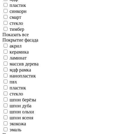
пластик
синкорн
смарт
стекло
тимбер
Показать все
Покрытие фасада
акрил
керамика
ламинат
массив дерева
мдф рамка
нанопластик
пвх
пластик
стекло
шпон берёзы
шпон дуба
шпон ольхи
шпон ясеня
экокожа
эмаль