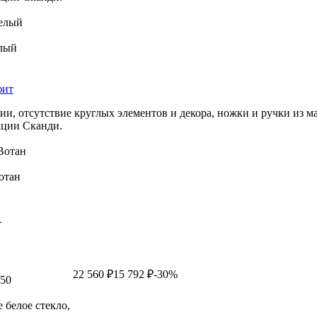
Белый
елый
фит
ии, отсутствие круглых элементов и декора, ножки и ручки из м
кции Сканди.
Вотан
отан
1
22 560 ₽
15 792 ₽
-30%
450
 белое стекло,