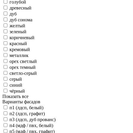
голубой
древесный
дуб
дуб сонома
желтый
зеленый
коричневый
красный
кремовый
металлик
орех светлый
орех темный
светло-серый
серый
синий
чёрный
Показать все
Варианты фасадов
п1 (лдсп, белый)
п2 (лдсп, графит)
п3 (лдсп, дуб прованс)
п4 (мдф / пвх, белый)
п5 (мдф / пвх, графит)