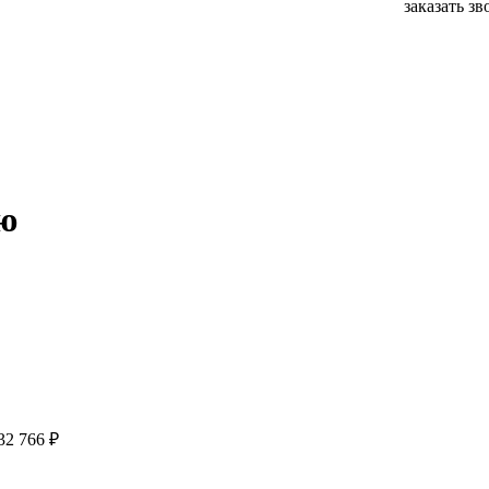
заказать з
ю
32 766 ₽