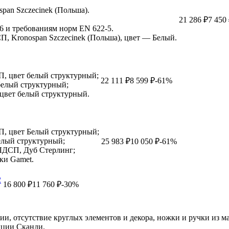
pan Szczecinek (Польша).
21 286 ₽
7 450
6 и требованиям норм EN 622-5.
 Kronospan Szczecinek (Польша), цвет — Белый.
П, цвет белый структурный;
22 111 ₽
8 599 ₽
-61%
белый структурный;
цвет белый структурный.
П, цвет Белый структурный;
елый структурный;
25 983 ₽
10 050 ₽
-61%
ЛДСП, Дуб Стерлинг;
ки Gamet.
2
16 800 ₽
11 760 ₽
-30%
ии, отсутствие круглых элементов и декора, ножки и ручки из м
кции Сканди.