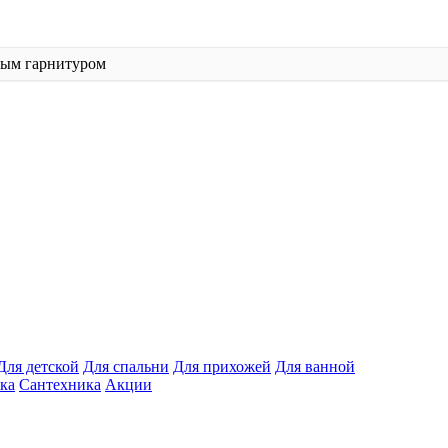
ным гарнитуром
Для детской
Для спальни
Для прихожей
Для ванной
ка
Сантехника
Акции