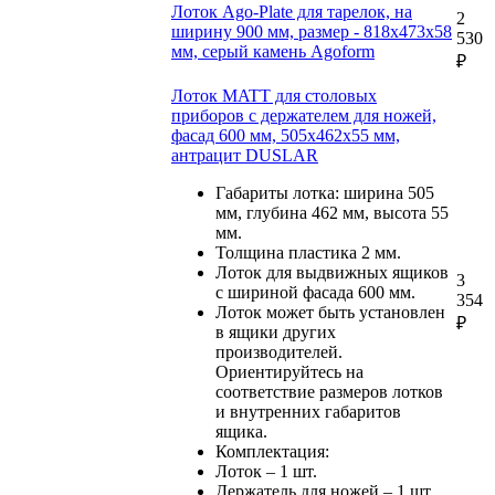
Лоток Ago-Plate для тарелок, на
2
ширину 900 мм, размер - 818х473х58
530
мм, серый камень Agoform
₽
Лоток MATT для столовых
приборов с держателем для ножей,
фасад 600 мм, 505х462х55 мм,
антрацит DUSLAR
Габариты лотка: ширина 505
мм, глубина 462 мм, высота 55
мм.
Толщина пластика 2 мм.
Лоток для выдвижных ящиков
3
с шириной фасада 600 мм.
354
Лоток может быть установлен
₽
в ящики других
производителей.
Ориентируйтесь на
соответствие размеров лотков
и внутренних габаритов
ящика.
Комплектация:
Лоток – 1 шт.
Держатель для ножей – 1 шт.