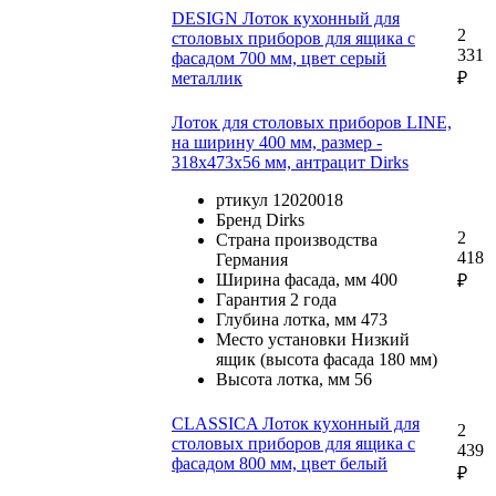
DESIGN Лоток кухонный для
2
столовых приборов для ящика c
331
фасадом 700 мм, цвет серый
металлик
₽
Лоток для столовых приборов LINE,
на ширину 400 мм, размер -
318х473х56 мм, антрацит Dirks
ртикул 12020018
Бренд Dirks
2
Страна производства
418
Германия
Ширина фасада, мм 400
₽
Гарантия 2 года
Глубина лотка, мм 473
Место установки Низкий
ящик (высота фасада 180 мм)
Высота лотка, мм 56
CLASSICA Лоток кухонный для
2
столовых приборов для ящика c
439
фасадом 800 мм, цвет белый
₽