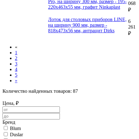
Pro, на ширину 300 мм, размер - 195-
068
220х463х55 мм, графит Ninkaplast
₽
Лоток для столовых приборов LINE,
6
на ширину 900 мм, размер -
261
818х473х56 мм, антрацит Dirks
₽
«
1
2
3
4
5
»
Количество найденных товаров:
87
Цена, ₽
Бренд
Blum
Duslar