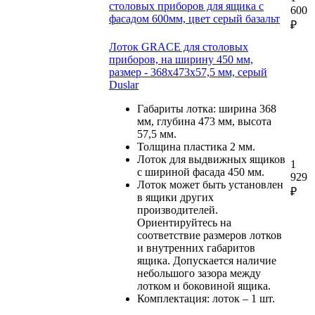
столовых приборов для ящика c
600
фасадом 600мм, цвет серый базальт
₽
Лоток GRACE для столовых
приборов, на ширину 450 мм,
размер - 368х473х57,5 мм, серый
Duslar
Габариты лотка: ширина 368
мм, глубина 473 мм, высота
57,5 мм.
Толщина пластика 2 мм.
Лоток для выдвижных ящиков
1
с шириной фасада 450 мм.
929
Лоток может быть установлен
₽
в ящики других
производителей.
Ориентируйтесь на
соответствие размеров лотков
и внутренних габаритов
ящика. Допускается наличие
небольшого зазора между
лотком и боковиной ящика.
Комплектация: лоток – 1 шт.