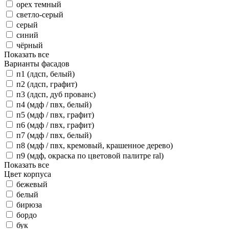
орех темный
светло-серый
серый
синий
чёрный
Показать все
Варианты фасадов
п1 (лдсп, белый)
п2 (лдсп, графит)
п3 (лдсп, дуб прованс)
п4 (мдф / пвх, белый)
п5 (мдф / пвх, графит)
п6 (мдф / пвх, графит)
п7 (мдф / пвх, белый)
п8 (мдф / пвх, кремовый, крашенное дерево)
п9 (мдф, окраска по цветовой палитре ral)
Показать все
Цвет корпуса
бежевый
белый
бирюза
бордо
бук