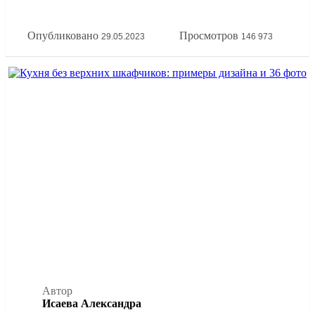
принципов эргономики кухонной зоны. А еще покажем
всё это на наглядных фото примерах расстановки мебели
Опубликовано
Просмотров
29.05.2023
146 973
на кухне.
Автор
Исаева Александра