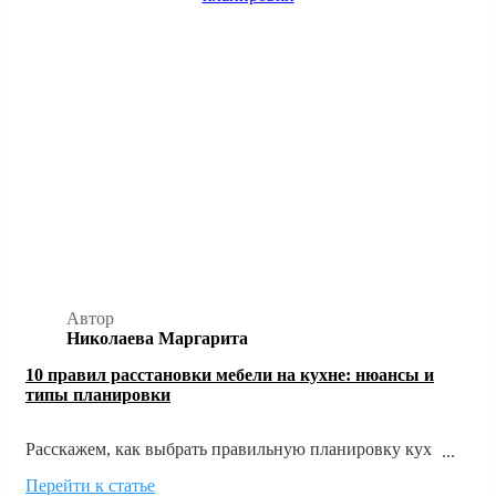
Автор
Николаева Маргарита
10 правил расстановки мебели на кухне: нюансы и
типы планировки
Расскажем, как выбрать правильную планировку кухни
исходя из размеров и формы помещения, а также главных
Перейти к статье