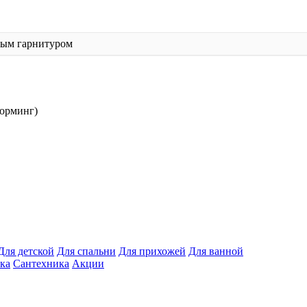
ным гарнитуром
форминг)
Для детской
Для спальни
Для прихожей
Для ванной
ка
Сантехника
Акции