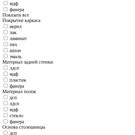
мдф
фанера
Показать все
Покрытие каркаса
акрил
лак
ламинат
пвх
шпон
эмаль
Материал задней стенки
лдсп
мдф
пластик
фанера
Материал полок
дсп
лдсп
мдф
стекло
фанера
Основа столешницы
дсп