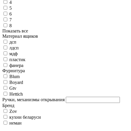
4
5
6
7
8
Показать все
Материал ящиков
дсп
лдсп
мдф
пластик
фанера
Фурнитура
Blum
Boyard
Gtv
Hettich
Ручки, механизмы открывания
Бренд
Zov
кухни беларуси
неман