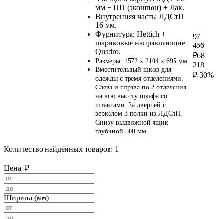
мм + ПП (экошпон) + Лак.
Внутренняя часть: ЛДСтП
16 мм.
Фурнитура: Hettich +
97
шариковые направляющие
456
Quadro.
₽
68
Размеры: 1572 х 2104 х 695 мм
218
Вместительный шкаф для
₽
-30%
одежды с тремя отделениями.
Слева и справа по 2 отделения
на всю высоту шкафа со
штангами. За дверцей с
зеркалом 3 полки из ЛДСтП.
Снизу выдвижной ящик
глубиной 500 мм.
Количество найденных товаров:
1
Цена, ₽
Ширина (мм)