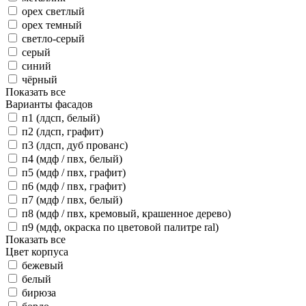
орех светлый
орех темный
светло-серый
серый
синий
чёрный
Показать все
Варианты фасадов
п1 (лдсп, белый)
п2 (лдсп, графит)
п3 (лдсп, дуб прованс)
п4 (мдф / пвх, белый)
п5 (мдф / пвх, графит)
п6 (мдф / пвх, графит)
п7 (мдф / пвх, белый)
п8 (мдф / пвх, кремовый, крашенное дерево)
п9 (мдф, окраска по цветовой палитре ral)
Показать все
Цвет корпуса
бежевый
белый
бирюза