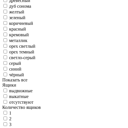
древесный
дуб сонома
желтый
зеленый
коричневый
красный
кремовый
металлик
орех светлый
орех темный
светло-серый
серый
синий
чёрный
Показать все
Ящики
выдвижные
выкатные
отсутствуют
Количество ящиков
1
2
3