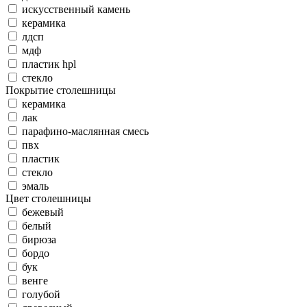
искусственный камень
керамика
лдсп
мдф
пластик hpl
стекло
Покрытие столешницы
керамика
лак
парафино-маслянная смесь
пвх
пластик
стекло
эмаль
Цвет столешницы
бежевый
белый
бирюза
бордо
бук
венге
голубой