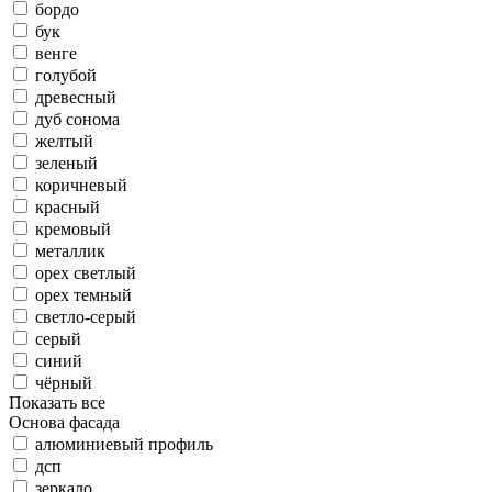
бордо
бук
венге
голубой
древесный
дуб сонома
желтый
зеленый
коричневый
красный
кремовый
металлик
орех светлый
орех темный
светло-серый
серый
синий
чёрный
Показать все
Основа фасада
алюминиевый профиль
дсп
зеркало