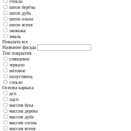
стекло
шпон берёзы
шпон дуба
шпон ольхи
шпон ясеня
экокожа
эмаль
Показать все
Название фасада
Тип покрытия
глянцевое
зеркало
матовое
полуглянец
стекло
Основа каркаса
дсп
лдсп
массив бука
массив дерева
массив дуба
массив сосны
массив ясеня