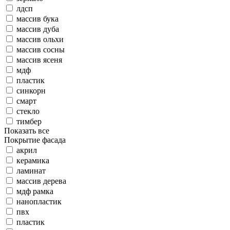
лдсп
массив бука
массив дуба
массив ольхи
массив сосны
массив ясеня
мдф
пластик
синкорн
смарт
стекло
тимбер
Показать все
Покрытие фасада
акрил
керамика
ламинат
массив дерева
мдф рамка
нанопластик
пвх
пластик