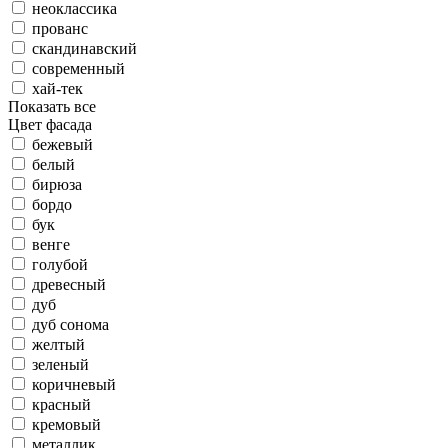
неоклассика
прованс
скандинавский
современный
хай-тек
Показать все
Цвет фасада
бежевый
белый
бирюза
бордо
бук
венге
голубой
древесный
дуб
дуб сонома
желтый
зеленый
коричневый
красный
кремовый
металлик