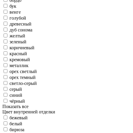
бордо
бук
венге
голубой
древесный
дуб сонома
желтый
зеленый
коричневый
красный
кремовый
металлик
орех светлый
орех темный
светло-серый
серый
синий
чёрный
Показать все
Цвет внутренней отделки
бежевый
белый
бирюза