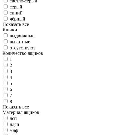
светло-серый
серый
синий
чёрный
Показать все
Ящики
выдвижные
выкатные
отсутствуют
Количество ящиков
1
2
3
4
5
6
7
8
Показать все
Материал ящиков
дсп
лдсп
мдф