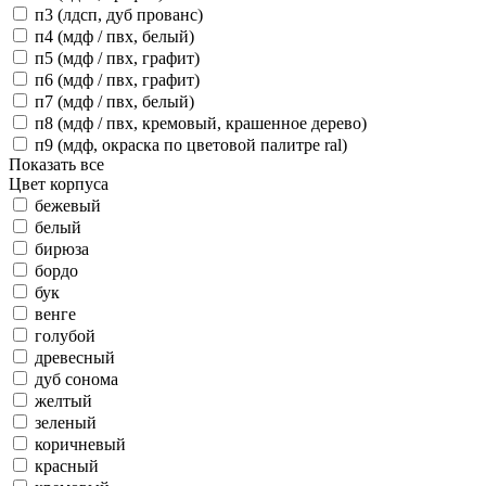
п3 (лдсп, дуб прованс)
п4 (мдф / пвх, белый)
п5 (мдф / пвх, графит)
п6 (мдф / пвх, графит)
п7 (мдф / пвх, белый)
п8 (мдф / пвх, кремовый, крашенное дерево)
п9 (мдф, окраска по цветовой палитре ral)
Показать все
Цвет корпуса
бежевый
белый
бирюза
бордо
бук
венге
голубой
древесный
дуб сонома
желтый
зеленый
коричневый
красный