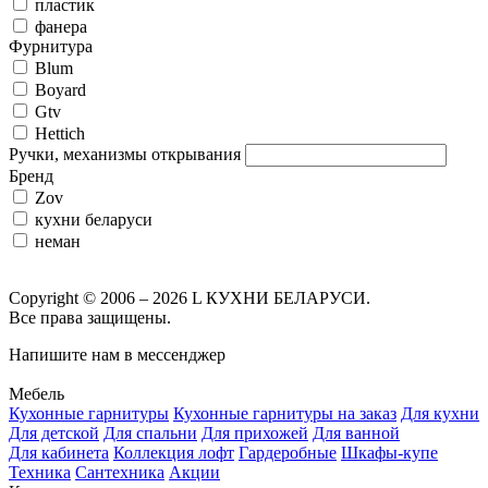
пластик
фанера
Фурнитура
Blum
Boyard
Gtv
Hettich
Ручки, механизмы открывания
Бренд
Zov
кухни беларуси
неман
Copyright © 2006 – 2026 L КУХНИ БЕЛАРУСИ.
Все права защищены.
Напишите нам в мессенджер
Мебель
Кухонные гарнитуры
Кухонные гарнитуры на заказ
Для кухни
Для детской
Для спальни
Для прихожей
Для ванной
Для кабинета
Коллекция лофт
Гардеробные
Шкафы-купе
Техника
Сантехника
Акции