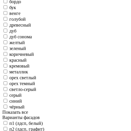
бордо
бук
венге
голубой
древесный
дуб
дуб сонома
желтый
зеленый
коричневый
красный
кремовый
металлик
орех светлый
орех темный
светло-серый
серый
синий
чёрный
Показать все
Варианты фасадов
п1 (лдсп, белый)
п2 (лдсп, графит)