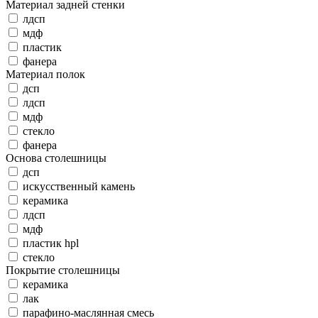
Материал задней стенки
лдсп
мдф
пластик
фанера
Материал полок
дсп
лдсп
мдф
стекло
фанера
Основа столешницы
дсп
искусственный камень
керамика
лдсп
мдф
пластик hpl
стекло
Покрытие столешницы
керамика
лак
парафино-маслянная смесь