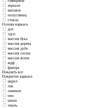
глянцевое
зеркало
матовое
полуглянец
стекло
Основа каркаса
дсп
лдсп
массив бука
массив дерева
массив дуба
массив сосны
массив ясеня
мдф
фанера
Показать все
Покрытие каркаса
акрил
лак
ламинат
пвх
шпон
эмаль