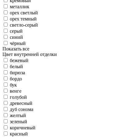
кремовый
металлик
орех светлый
орех темный
светло-серый
серый
синий
чёрный
Показать все
Цвет внутренней отделки
бежевый
белый
бирюза
бордо
бук
венге
голубой
древесный
дуб сонома
желтый
зеленый
коричневый
красный