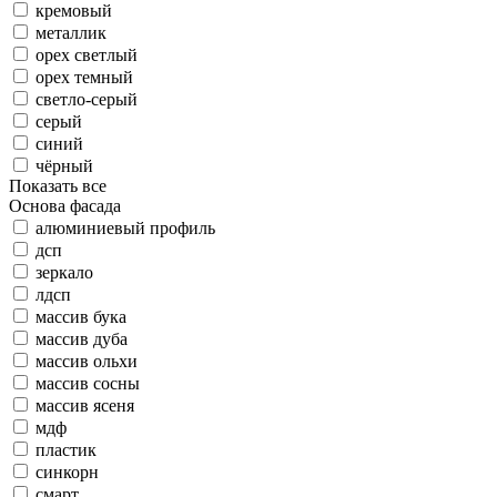
кремовый
металлик
орех светлый
орех темный
светло-серый
серый
синий
чёрный
Показать все
Основа фасада
алюминиевый профиль
дсп
зеркало
лдсп
массив бука
массив дуба
массив ольхи
массив сосны
массив ясеня
мдф
пластик
синкорн
смарт