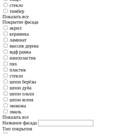
стекло
тимбер
Показать все
Покрытие фасада
акрил
керамика
ламинат
массив дерева
мдф рамка
нанопластик
пвх
пластик
стекло
шпон берёзы
шпон дуба
шпон ольхи
шпон ясеня
экокожа
эмаль
Показать все
Название фасада
Тип покрытия