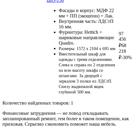
ШО-150
Фасады и корпус: МДФ 22
мм + ПП (экошпон) + Лак.
Внутренняя часть: ЛДСтП
16 мм.
Фурнитура: Hettich +
97
шариковые направляющие
456
Quadro.
₽
68
Размеры: 1572 х 2104 х 695 мм
218
Вместительный шкаф для
₽
-30%
одежды с тремя отделениями.
Слева и справа по 2 отделения
на всю высоту шкафа со
штангами. За дверцей с
зеркалом 3 полки из ЛДСтП.
Снизу выдвижной ящик
глубиной 500 мм.
Количество найденных товаров:
1
Финансовые затруднения — не повод откладывать
запланированный ремонт, тем более в таком помещении, как
прихожая
. Серьезно сэкономить поможет наша мебель.