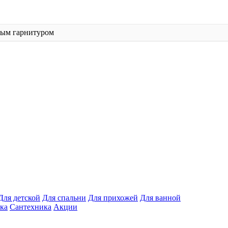
ным гарнитуром
Для детской
Для спальни
Для прихожей
Для ванной
ка
Сантехника
Акции