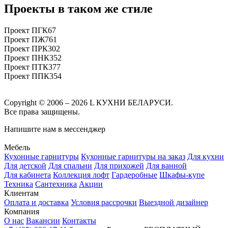
Проекты в таком же стиле
Проект ПГК67
Проект ПЖ761
Проект ПРК302
Проект ПНК352
Проект ПТК377
Проект ППК354
Copyright © 2006 – 2026 L КУХНИ БЕЛАРУСИ.
Все права защищены.
Напишите нам в мессенджер
Мебель
Кухонные гарнитуры
Кухонные гарнитуры на заказ
Для кухни
Для детской
Для спальни
Для прихожей
Для ванной
Для кабинета
Коллекция лофт
Гардеробные
Шкафы-купе
Техника
Сантехника
Акции
Клиентам
Оплата и доставка
Условия рассрочки
Выездной дизайнер
Компания
О нас
Вакансии
Контакты