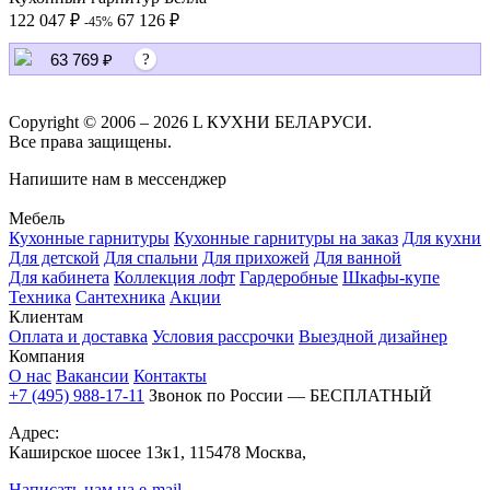
122 047 ₽
67 126 ₽
-45%
63 769 ₽
?
Copyright © 2006 – 2026 L КУХНИ БЕЛАРУСИ.
Все права защищены.
Напишите нам в мессенджер
Мебель
Кухонные гарнитуры
Кухонные гарнитуры на заказ
Для кухни
Для детской
Для спальни
Для прихожей
Для ванной
Для кабинета
Коллекция лофт
Гардеробные
Шкафы-купе
Техника
Сантехника
Акции
Клиентам
Оплата и доставка
Условия рассрочки
Выездной дизайнер
Компания
О нас
Вакансии
Контакты
+7 (495) 988-17-11
Звонок по России — БЕСПЛАТНЫЙ
Адрес:
Каширское шосее 13к1, 115478 Москва,
Написать нам на e-mail