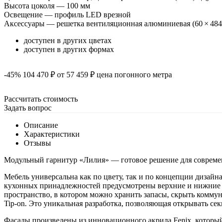
Высота цоколя — 100 мм
Освещение — профиль LED врезной
Аксессуары — решетка вентиляционная алюминиевая (60 × 484
доступен в других цветах
доступен в других формах
-45%
104 470 ₽
от 57 459 ₽
цена погонного метра
Рассчитать стоимость
Задать вопрос
Описание
Характеристики
Отзывы
Модульный гарнитур «Лилия» ― готовое решение для современн
Мебель универсальна как по цвету, так и по концепции дизайн
кухонных принадлежностей предусмотрены верхние и нижние я
пространство, в котором можно хранить запасы, скрыть комм
Tip-on. Это уникальная разработка, позволяющая открывать се
Фасады произведены из инновационного акрила Fenix, который