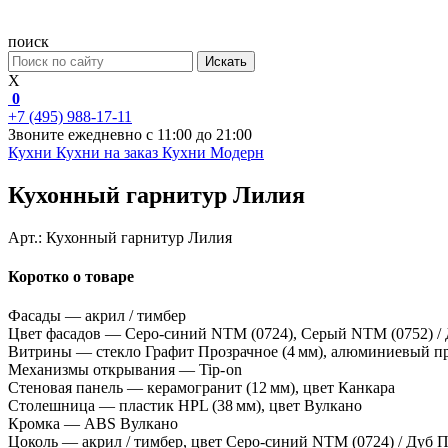
поиск
Искать
X
0
+7 (495) 988-17-11
Звоните ежедневно с 11:00 до 21:00
Кухни
Кухни на заказ
Кухни Модерн
Кухонный гарнитур Лилия
Арт.:
Кухонный гарнитур Лилия
Коротко о товаре
Фасады — акрил / тимбер
Цвет фасадов — Серо-синий NTM (0724), Cерый NTM (0752) /
Витрины — стекло Графит Прозрачное (4 мм), алюминиевый п
Механизмы открывания — Tip- on
Стеновая панель — керамогранит (12 мм), цвет Канкара
Столешница — пластик HPL (38 мм), цвет Вулкано
Кромка — ABS Вулкано
Цоколь — акрил / тимбер, цвет Серо-синий NTM (0724) / Дуб 