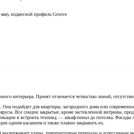
 мм), подвесной профиль Groove
ого интерьера. Проект отличается четкостью линий, отсутствие
а. Она подойдет для квартиры, загородного дома или современно
русы. Все секции закрытые, кроме застекленной витрины, пред
уникации и встроить технику, ― шкаф-пенал до потолка. Фасад
кции одним касанием и также плавно закрывать их.
 выдерживает удары, температурные перепады и агрессивные мо