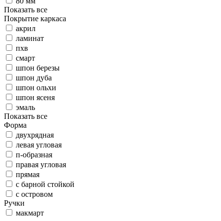
80 мм
Показать все
Покрытие каркаса
акрил
ламинат
пхв
смарт
шпон березы
шпон дуба
шпон ольхи
шпон ясеня
эмаль
Показать все
Форма
двухрядная
левая угловая
п-образная
правая угловая
прямая
с барной стойкой
с островом
Ручки
макмарт