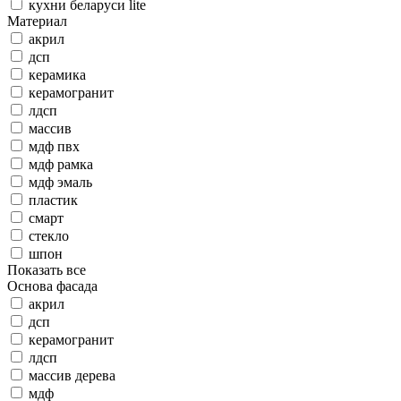
кухни беларуси lite
Материал
акрил
дсп
керамика
керамогранит
лдсп
массив
мдф пвх
мдф рамка
мдф эмаль
пластик
смарт
стекло
шпон
Показать все
Основа фасада
акрил
дсп
керамогранит
лдсп
массив дерева
мдф