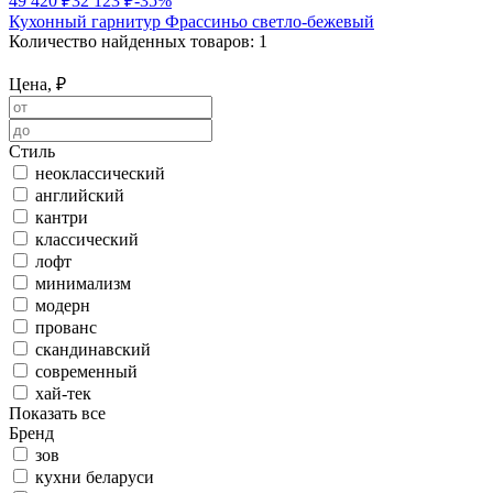
49 420 ₽
32 123 ₽
-35%
Кухонный гарнитур Фрассиньо светло-бежевый
Количество найденных товаров:
1
Цена, ₽
Стиль
неоклассический
английский
кантри
классический
лофт
минимализм
модерн
прованс
скандинавский
современный
хай-тек
Показать все
Бренд
зов
кухни беларуси