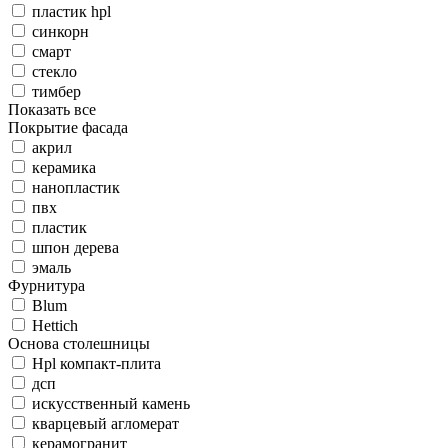
пластик hpl
синкорн
смарт
стекло
тимбер
Показать все
Покрытие фасада
акрил
керамика
нанопластик
пвх
пластик
шпон дерева
эмаль
Фурнитура
Blum
Hettich
Основа столешницы
Hpl компакт-плита
дсп
искусственный камень
кварцевый агломерат
керамогранит