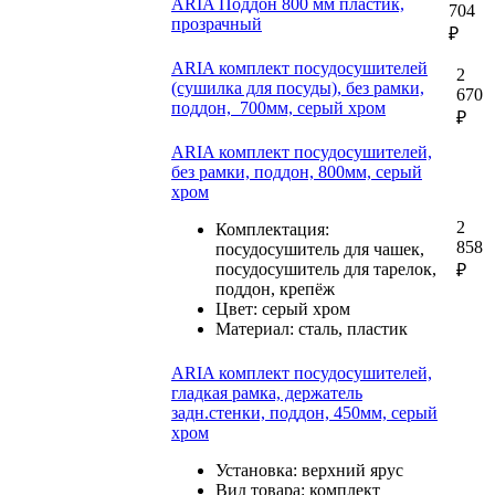
ARIA Поддон 800 мм пластик,
704
прозрачный
₽
ARIA комплект посудосушителей
2
(сушилка для посуды), без рамки,
670
поддон, 700мм, серый хром
₽
ARIA комплект посудосушителей,
без рамки, поддон, 800мм, серый
хром
2
Комплектация:
858
посудосушитель для чашек,
посудосушитель для тарелок,
₽
поддон, крепёж
Цвет: серый хром
Материал: сталь, пластик
ARIA комплект посудосушителей,
гладкая рамка, держатель
задн.стенки, поддон, 450мм, серый
хром
Установка: верхний ярус
Вид товара: комплект