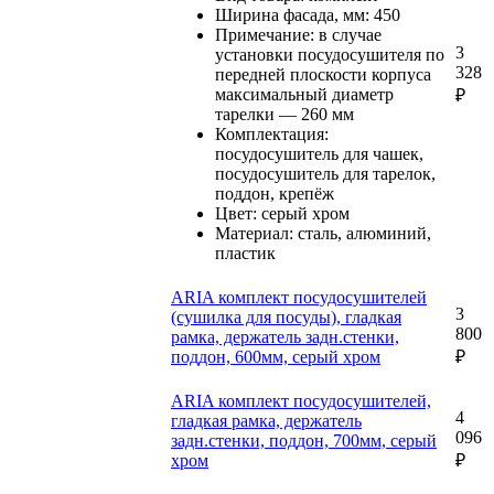
Ширина фасада, мм: 450
Примечание: в случае
3
установки посудосушителя по
328
передней плоскости корпуса
максимальный диаметр
₽
тарелки — 260 мм
Комплектация:
посудосушитель для чашек,
посудосушитель для тарелок,
поддон, крепёж
Цвет: серый хром
Материал: сталь, алюминий,
пластик
ARIA комплект посудосушителей
3
(сушилка для посуды), гладкая
800
рамка, держатель задн.стенки,
поддон, 600мм, серый хром
₽
ARIA комплект посудосушителей,
4
гладкая рамка, держатель
096
задн.стенки, поддон, 700мм, серый
хром
₽