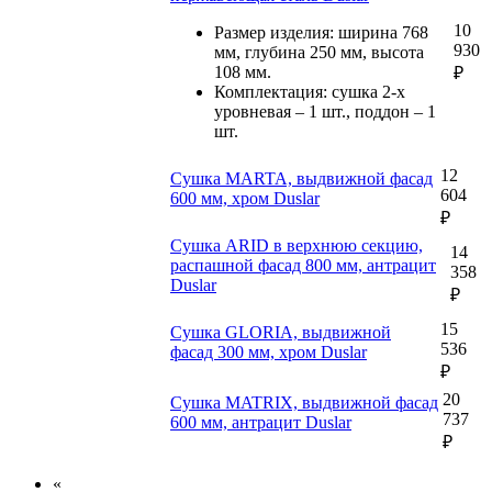
10
Размер изделия: ширина 768
930
мм, глубина 250 мм, высота
108 мм.
₽
Комплектация: сушка 2-х
уровневая – 1 шт., поддон – 1
шт.
12
Сушка MARTA, выдвижной фасад
604
600 мм, хром Duslar
₽
Сушка ARID в верхнюю секцию,
14
распашной фасад 800 мм, антрацит
358
Duslar
₽
15
Сушка GLORIA, выдвижной
536
фасад 300 мм, хром Duslar
₽
20
Сушка MATRIX, выдвижной фасад
737
600 мм, антрацит Duslar
₽
«