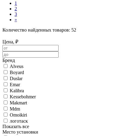
1
2
3
»
Количество найденных товаров:
52
Цена, ₽
Бренд
Alveus
Boyard
Duslar
Emar
Kalibra
Kessebohmer
Makmart
Mdm
Omoikiri
логотаск
Показать все
Место установки