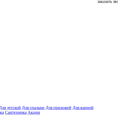
заказать з
Для детской
Для спальни
Для прихожей
Для ванной
ка
Сантехника
Акции