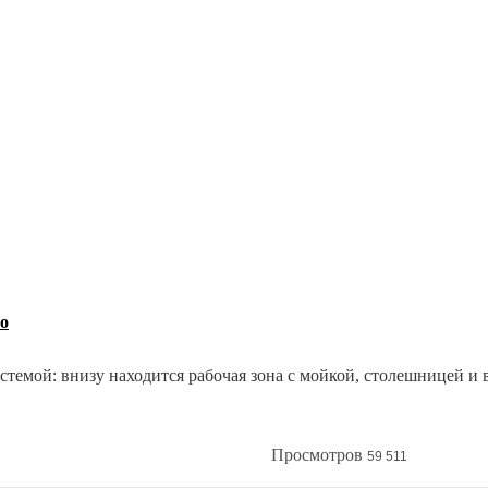
о
темой: внизу находится рабочая зона с мойкой, столешницей и 
зайн кухни без верхнего ряда шкафов. Такой "однорядный" вари
Какие плюсы и минусы таит в себе кухня без верхних шкафов и
Просмотров
59 511