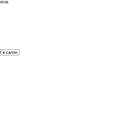
вонок
т в салон