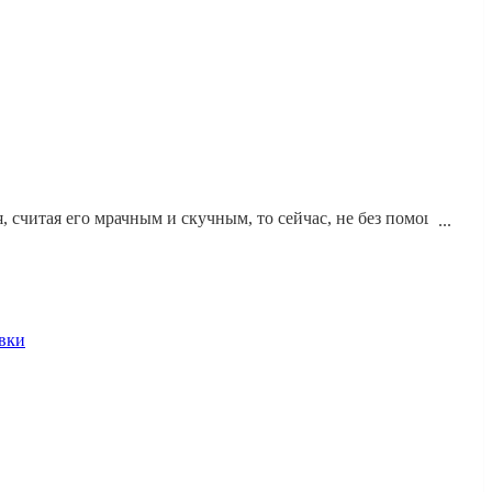
 считая его мрачным и скучным, то сейчас, не без помощи
 добиться такого эффекта - расскажем в нашей статье.