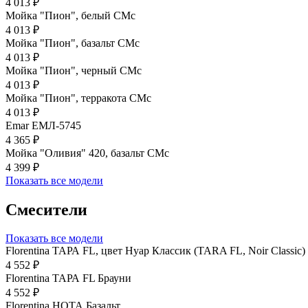
4 013 ₽
Мойка "Пион", белый CMc
4 013 ₽
Мойка "Пион", базальт СМс
4 013 ₽
Мойка "Пион", черный CMc
4 013 ₽
Мойка "Пион", терракота CMc
4 013 ₽
Emar ЕМЛ-5745
4 365 ₽
Мойка "Оливия" 420, базальт СМс
4 399 ₽
Показать все модели
Смесители
Показать все модели
Florentina ТАРА FL, цвет Нуар Классик (TARA FL, Noir Classic)
4 552 ₽
Florentina ТАРА FL Брауни
4 552 ₽
Florentina НОТА Базальт