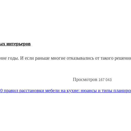
ных интерьеров
е годы. И если раньше многие отказывались от такого решения,
ценариях и создавать стильный и запоминающийся интерьер. Как
Просмотров
167 043