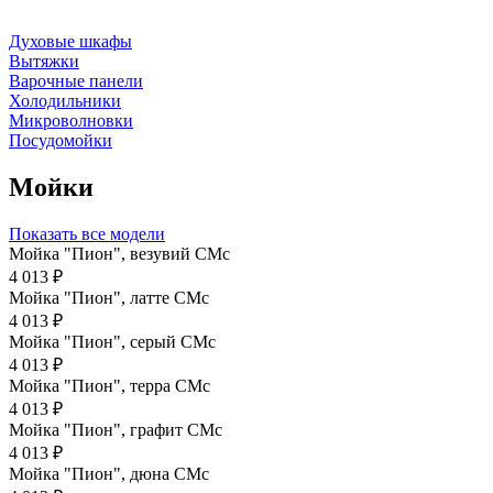
Духовые шкафы
Вытяжки
Варочные панели
Холодильники
Микроволновки
Посудомойки
Мойки
Показать все модели
Мойка "Пион", везувий СМс
4 013 ₽
Мойка "Пион", латте CMc
4 013 ₽
Мойка "Пион", серый CMc
4 013 ₽
Мойка "Пион", терра CMc
4 013 ₽
Мойка "Пион", графит СМс
4 013 ₽
Мойка "Пион", дюна CMc