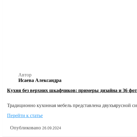
Автор
Исаева Александра
Кухня без верхних шкафчиков: примеры дизайна и 36 фот
Традиционно кухонная мебель представлена двухъярусной сис
хранения. Однако все большую популярность приобретает ди
Перейти к статье
добавляет ощущение простора даже в маленькие помещения. 
Опубликовано
26.09.2024
рекомендации и фото в нашей статье.