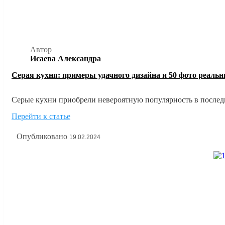
Автор
Исаева Александра
Серая кухня: примеры удачного дизайна и 50 фото реаль
Серые кухни приобрели невероятную популярность в последни
дизайнеров, их научились обыгрывать в самых невероятных с
Перейти к статье
Опубликовано
19.02.2024