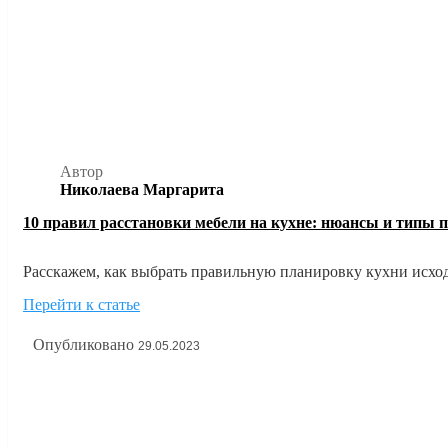
Автор
Николаева Маргарита
10 правил расстановки мебели на кухне: нюансы и типы 
Расскажем, как выбрать правильную планировку кухни исход
наглядных фото примерах расстановки мебели на кухне.
Перейти к статье
Опубликовано
29.05.2023