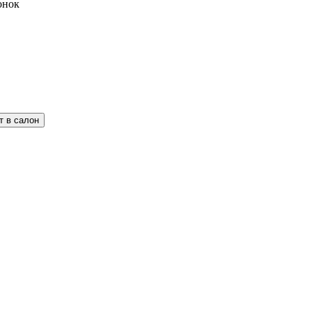
вонок
т в салон