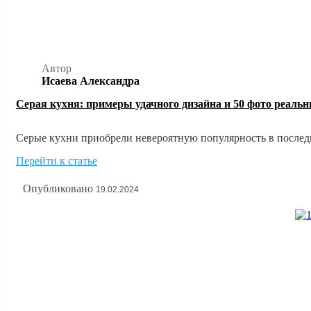
Автор
Исаева Александра
Серая кухня: примеры удачного дизайна и 50 фото реаль
Серые кухни приобрели невероятную популярность в последни
дизайнеров, их научились обыгрывать в самых невероятных с
Перейти к статье
Опубликовано
19.02.2024