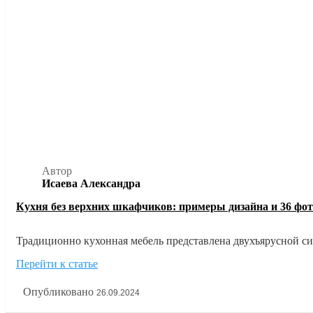
Автор
Исаева Александра
Кухня без верхних шкафчиков: примеры дизайна и 36 фот
Традиционно кухонная мебель представлена двухъярусной сис
хранения. Однако все большую популярность приобретает ди
Перейти к статье
добавляет ощущение простора даже в маленькие помещения. 
Опубликовано
26.09.2024
рекомендации и фото в нашей статье.