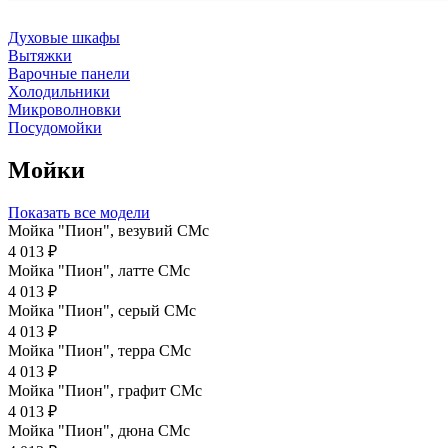
Духовые шкафы
Вытяжки
Варочные панели
Холодильники
Микроволновки
Посудомойки
Мойки
Показать все модели
Мойка "Пион", везувий СМс
4 013 ₽
Мойка "Пион", латте CMc
4 013 ₽
Мойка "Пион", серый CMc
4 013 ₽
Мойка "Пион", терра CMc
4 013 ₽
Мойка "Пион", графит СМс
4 013 ₽
Мойка "Пион", дюна CMc