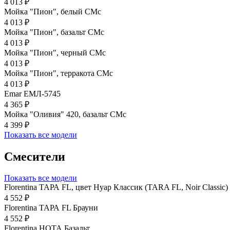
4 013 ₽
Мойка "Пион", белый CMc
4 013 ₽
Мойка "Пион", базальт СМс
4 013 ₽
Мойка "Пион", черный CMc
4 013 ₽
Мойка "Пион", терракота CMc
4 013 ₽
Emar ЕМЛ-5745
4 365 ₽
Мойка "Оливия" 420, базальт СМс
4 399 ₽
Показать все модели
Смесители
Показать все модели
Florentina ТАРА FL, цвет Нуар Классик (TARA FL, Noir Classic)
4 552 ₽
Florentina ТАРА FL Брауни
4 552 ₽
Florentina НОТА Базальт