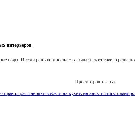
ных интерьеров
е годы. И если раньше многие отказывались от такого решения,
ценариях и создавать стильный и запоминающийся интерьер. Как
Просмотров
167 053