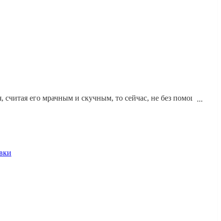
 считая его мрачным и скучным, то сейчас, не без помощи
 добиться такого эффекта - расскажем в нашей статье.