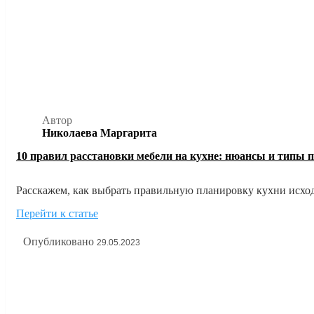
Автор
Николаева Маргарита
10 правил расстановки мебели на кухне: нюансы и типы 
Расскажем, как выбрать правильную планировку кухни исход
наглядных фото примерах расстановки мебели на кухне.
Перейти к статье
Опубликовано
29.05.2023