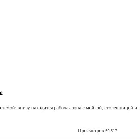
о
темой: внизу находится рабочая зона с мойкой, столешницей и 
зайн кухни без верхнего ряда шкафов. Такой "однорядный" вари
Какие плюсы и минусы таит в себе кухня без верхних шкафов и
Просмотров
59 517